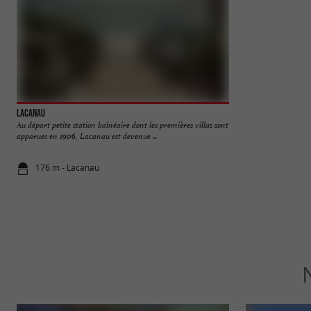
Lacanau
Lac de Lacanau
Au départ petite station balnéaire dont les premières villas sont
Le Lac de Lacanau f
apparues en 1906, Lacanau est devenue ...
constituent une zone
176 m - Lacanau
2,9 km - La