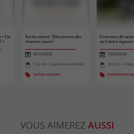
e « Un
Sortie nature "Découverte des
Concours de sauts
? »
chauves-souris"
au Centre équestr
09/10/2026
13/09/2026
22,4 km - Castelnau-de-Médoc
23,3 km - Ander
Sorties natures
Evènements spo
VOUS AIMEREZ
AUSSI