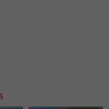
Plage du Moutchic
e Lacanau. Voici un
Une plage parfaite pour les familles avec jeunes enfants, elle
est facile d'accès et il y a peu de vagues, car elle ...
5,5 km - Lacanau
S