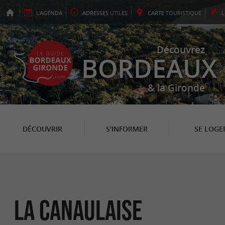
L'
AGENDA
ADRESSES
UTILES
CARTE
TOURISTIQUE
Découvrez
BORDEAUX
& la Gironde
DÉCOUVRIR
S'INFORMER
SE LOGE
La Canaulaise