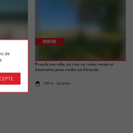
Sportive
ns de
s
enade en bord
Prends ton vélo, on s’en va : voies vertes et
itinéraires pour rouler en Gironde
CCEPTE
190 m - Lacanau