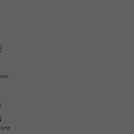
E
clerc
6
S
.24"W