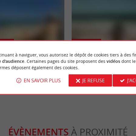
able
Sportive
inuant à naviguer, vous autorisez le dépôt de cookies tiers à des fi
 d'audience
. Certaines pages du site proposent des
vidéos
dont le
nau, les meilleurs choses à faire
Lacanau : balade en VTT et prom
ormes déposent également des cookies.
rnables de votre séjour
de mer
EN SAVOIR PLUS
JE REFUSE
J'A
canau
190 m - Lacanau
ÉVÈNEMENTS
À PROXIMITÉ