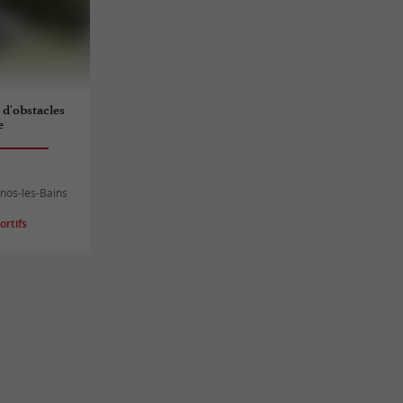
 d'obstacles
e
nos-les-Bains
rtifs