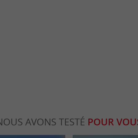
Plage de la Grande Escoure
ait partie de ces grands lacs du Médoc, qui
Une plage surveillée, sur les rives du Lac d
 humide le long du littoral ...
endroit joyeusement animé, vous êtes à ...
canau
5,4 km - Lacanau
NOUS AVONS TESTÉ
POUR VOU