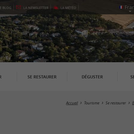
LE
BLOG
LA
NEWSLETTER
LA
MÉTÉO
R
SE RESTAURER
DÉGUSTER
S
Accueil
Tourisme
Se restaurer
B