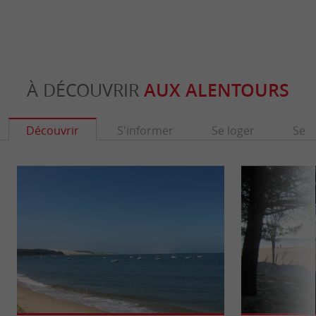
À DÉCOUVRIR
AUX ALENTOURS
Découvrir
S'informer
Se loger
Se r