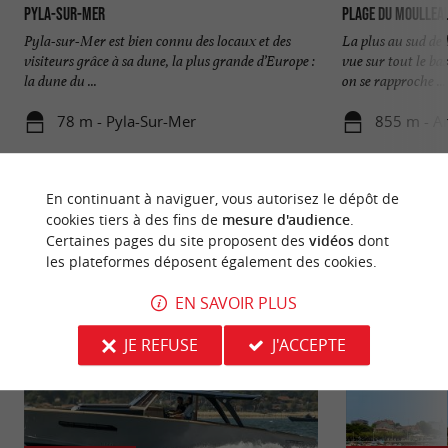
Pyla-sur-Mer
Plage du Moullea
Pyla-sur-Mer est bien connu des locaux et des
La plus au sud de
visiteurs grâce à sa dune, la plus grande d’Europe :
vue sur tout le bas
la dune du ...
on se rapproche ...
78 m - Pyla-Sur-Mer
855 m - A
En continuant à naviguer, vous autorisez le dépôt de
cookies tiers à des fins de
mesure d'audience
.
Certaines pages du site proposent des
vidéos
dont
les plateformes déposent également des cookies.
NOUS AVONS TESTÉ
POUR VOUS
EN SAVOIR PLUS
JE REFUSE
J'ACCEPTE