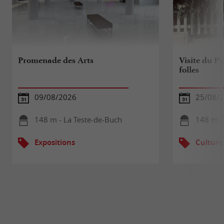
Promenade des Arts
Visite du P
folles
09/08/2026
25/08/
148 m - La Teste-de-Buch
148 m -
Expositions
Culture