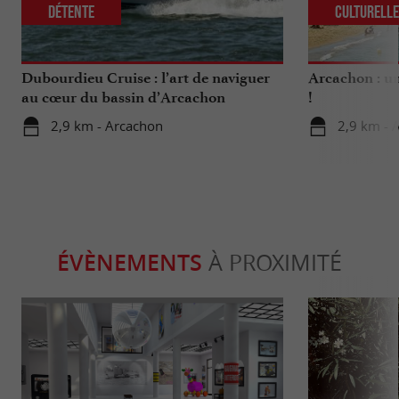
Détente
Culturell
Dubourdieu Cruise : l’art de naviguer
Arcachon : un
au cœur du bassin d’Arcachon
!
2,9 km - Arcachon
2,9 km - 
ÉVÈNEMENTS
À PROXIMITÉ