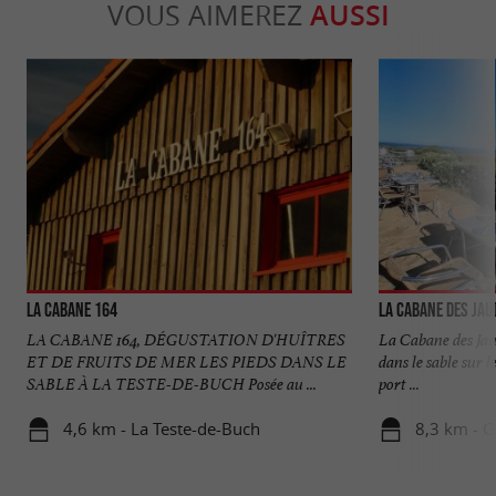
VOUS AIMEREZ
AUSSI
La Cabane 164
La Cabane des Jau
LA CABANE 164, DÉGUSTATION D'HUÎTRES
La Cabane des Jaud
ET DE FRUITS DE MER LES PIEDS DANS LE
dans le sable sur 
SABLE À LA TESTE-DE-BUCH Posée au ...
port ...
4,6 km - La Teste-de-Buch
8,3 km - 