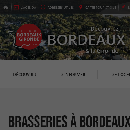
L'
AGENDA
ADRESSES
UTILES
CARTE
TOURISTIQUE
Découvrez
BORDEAUX
& la Gironde
DÉCOUVRIR
S'INFORMER
SE LOGE
Brasseries à Bordeau