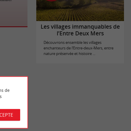
Les villages immanquables de
l’Entre Deux Mers
Découvrons ensemble les villages
enchanteurs de l’Entre-deux-Mers, entre
nature préservée et histoire ...
ns de
s
CCEPTE