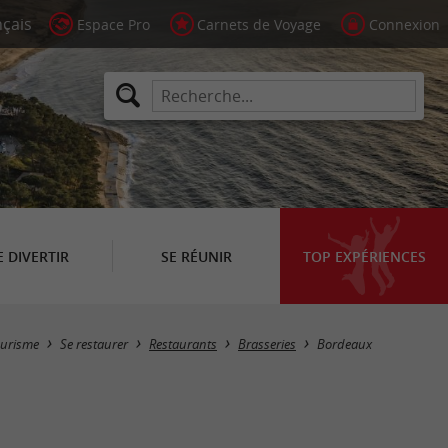
Espace Pro
Carnets de Voyage
Connexion
E DIVERTIR
SE RÉUNIR
TOP EXPÉRIENCES
Masquer la carte
ourisme
Se restaurer
Restaurants
Brasseries
Bordeaux