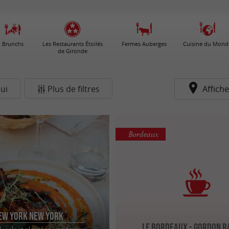
Brunchs
Les Restaurants Étoilés
Fermes Auberges
Cuisine du Mond
de Gironde
ui
Plus de filtres
Affiche
Bordeaux
ew York New York
Le Bordeaux - Gordon 
locale et planches à partager