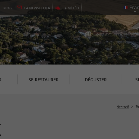
LE
BLOG
LA
NEWSLETTER
LA
MÉTÉO
R
SE RESTAURER
DÉGUSTER
S
Accueil
T
x