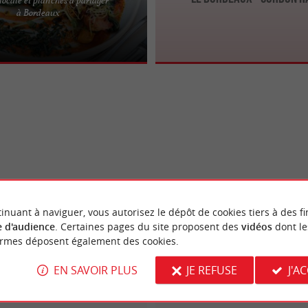
ork : Ambiance conviviale et
à Bordeaux
 Au cœur de Bordeaux, à deux pas
Berland, ...
inuant à naviguer, vous autorisez le dépôt de cookies tiers à des fi
 d'audience
. Certaines pages du site proposent des
vidéos
dont le
ormes déposent également des cookies.
EN SAVOIR PLUS
JE REFUSE
J'A