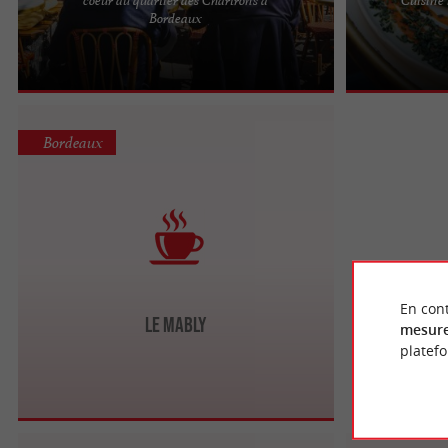
Le Mirabelle : Cuisine de terroir et de saison Situé
New York New Y
Bordeaux
dans le pittoresque quartier des Chartrons à
cuisine maison
Bordeaux, Le ...
de la place Pey 
Bordeaux
En cont
Le Mably
mesure
platef