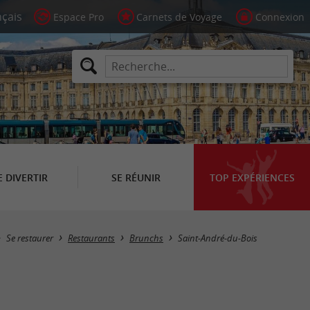
Espace Pro
Carnets de Voyage
Connexion
E DIVERTIR
SE RÉUNIR
TOP EXPÉRIENCES
Masquer la carte
Se restaurer
Restaurants
Brunchs
Saint-André-du-Bois