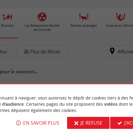
Brunchs
Les Restaurants Étoilés
Fermes Auberges
Cuisine du Mond
de Gironde
hui
Plus de filtres
Affiche
pour le moment...
inuant à naviguer, vous autorisez le dépôt de cookies tiers à des fi
 d'audience
. Certaines pages du site proposent des
vidéos
dont le
ormes déposent également des cookies.
EN SAVOIR PLUS
JE REFUSE
J'A