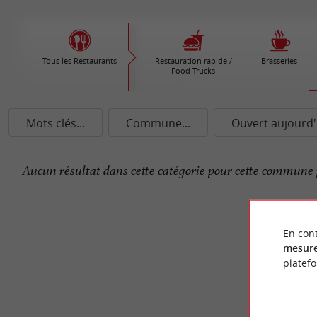
Tous les Restaurants
Restauration rapide /
Brasseries
Food Trucks
Mots clés...
Commune...
Ouvert aujourd'
Aucun résultat dans cette catégorie pour cette commune 
En cont
mesure
platef