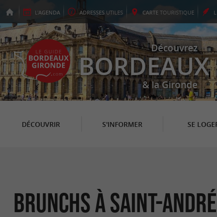
L'
AGENDA
ADRESSES
UTILES
CARTE
TOURISTIQUE
Découvrez
BORDEAUX
& la Gironde
DÉCOUVRIR
S'INFORMER
SE LOGE
Brunchs à Saint-André