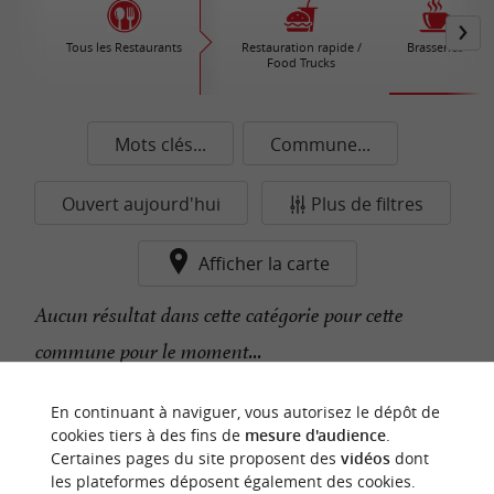
Tous les Restaurants
Restauration rapide /
Brasseries
Food Trucks
Mots clés...
Commune...
Ouvert aujourd'hui
Plus de filtres
Afficher la carte
Aucun résultat dans cette catégorie pour cette
commune pour le moment...
En continuant à naviguer, vous autorisez le dépôt de
n
o
t
e
c
o
u
p
e
c
o
e
u
cookies tiers à des fins de
mesure d'audience
.
r
d
r
Certaines pages du site proposent des
vidéos
dont
les plateformes déposent également des cookies.