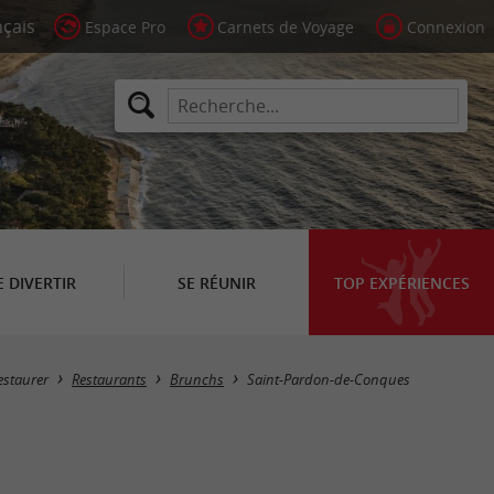
Espace Pro
Carnets de Voyage
Connexion
E DIVERTIR
SE RÉUNIR
TOP EXPÉRIENCES
Masquer la carte
estaurer
Restaurants
Brunchs
Saint-Pardon-de-Conques