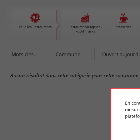
Tous les Restaurants
Restauration rapide /
Brasseries
Food Trucks
Mots clés...
Commune...
Ouvert aujourd'
Aucun résultat dans cette catégorie pour cette commune 
En cont
mesure
platef