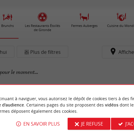
Brunchs
Les Restaurants Étoilés
Fermes Auberges
Cuisine du Mond
de Gironde
hui
Plus de filtres
Affiche
pour le moment...
inuant à naviguer, vous autorisez le dépôt de cookies tiers à des fi
 d'audience
. Certaines pages du site proposent des
vidéos
dont le
ormes déposent également des cookies.
EN SAVOIR PLUS
JE REFUSE
J'A