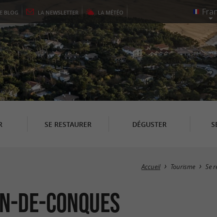
LE
BLOG
LA
NEWSLETTER
LA
MÉTÉO
R
SE RESTAURER
DÉGUSTER
S
Accueil
Tourisme
Se r
on-de-Conques