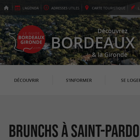
L'
AGENDA
ADRESSES
UTILES
CARTE
TOURISTIQUE
Découvrez
BORDEAUX
& la Gironde
DÉCOUVRIR
S'INFORMER
SE LOGE
Brunchs à Saint-Pard