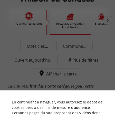
Tous les Restaurants
Restauration rapide /
Brasseries
Food Trucks
Mots clés...
Commune...
Ouvert aujourd'hui
Plus de filtres
Afficher la carte
Aucun résultat dans cette catégorie pour cette
commune pour le moment...
En continuant à naviguer, vous autorisez le dépôt de
cookies tiers à des fins de
mesure d'audience
.
Certaines pages du site proposent des
vidéos
dont