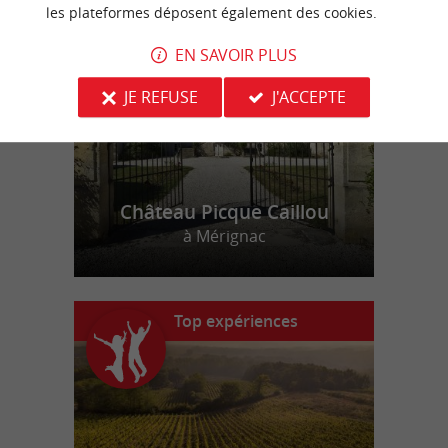
n
o
t
e
c
o
u
p
e
c
o
e
u
r
d
r
les plateformes déposent également des cookies.
EN SAVOIR PLUS
JE REFUSE
J'ACCEPTE
Château Picque Caillou
à Mérignac
Top expériences