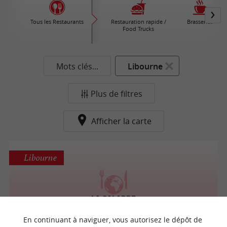
Tous les Restaurants
Restauration rapide /
Brasseries
Food Trucks
Mots clés...
Libourne
Plus de filtres
Afficher la carte
Libourne
La Calabre
Cuisine Italienne / Pizzeria à Libourne
En continuant à naviguer, vous autorisez le dépôt de