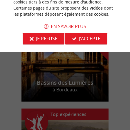
cookies tiers à des fins de
mesure d'audience
.
Certaines pages du site proposent des
vidéos
dont
les plateformes déposent également des cookies.
n
o
t
e
c
o
u
p
e
c
o
e
u
r
d
r
EN SAVOIR PLUS
JE REFUSE
J'ACCEPTE
Bassins des Lumières
à Bordeaux
Top expériences