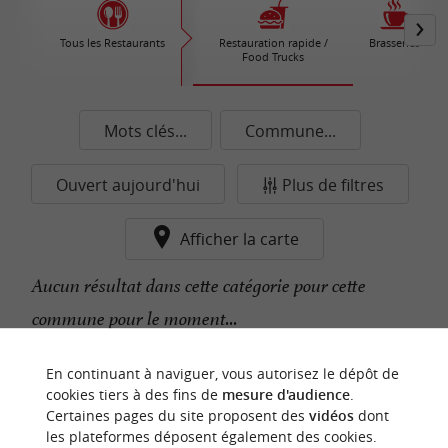
Tous les Restaurants
Restauration rapide /
Brasseries
Food Trucks
Mots clés...
Commune...
Ouvert aujourd'hui
Plus de filtres
Afficher la carte
Aucun résultat dans cette catégorie pour cette
commune pour le moment...
En continuant à naviguer, vous autorisez le dépôt de
n
o
t
e
c
o
u
p
e
c
o
e
u
cookies tiers à des fins de
mesure d'audience
.
r
d
r
Certaines pages du site proposent des
vidéos
dont
les plateformes déposent également des cookies.