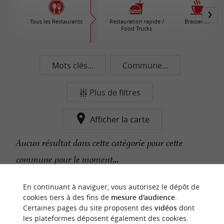
Tous les Restaurants
Restauration rapide /
Brasseries
Food Trucks
Mots clés...
Commune...
Plus de filtres
Afficher la carte
Aucun résultat dans cette catégorie pour cette
commune pour le moment...
En continuant à naviguer, vous autorisez le dépôt de
n
o
t
e
c
o
u
p
e
c
o
e
u
cookies tiers à des fins de
mesure d'audience
.
r
d
r
Certaines pages du site proposent des
vidéos
dont
les plateformes déposent également des cookies.