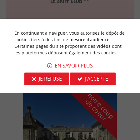
Le Skiff Club **
En continuant à naviguer, vous autorisez le dépôt de
Arcachon
2.9 km
cookies tiers à des fins de
mesure d'audience
.
Certaines pages du site proposent des
vidéos
dont
les plateformes déposent également des cookies.
Le Patio *
EN SAVOIR PLUS
JE REFUSE
J'ACCEPTE
n
o
t
e
c
o
u
p
e
c
o
e
u
r
d
r