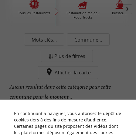
Tous les Restaurants
Restauration rapide /
Brasseries
Food Trucks
Mots clés...
Commune...
Plus de filtres
Afficher la carte
Aucun résultat dans cette catégorie pour cette
commune pour le moment...
En continuant à naviguer, vous autorisez le dépôt de
n
o
t
e
c
o
u
p
e
c
o
e
u
cookies tiers à des fins de
mesure d'audience
.
r
d
r
Certaines pages du site proposent des
vidéos
dont
les plateformes déposent également des cookies.