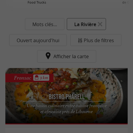
Food Trucks
de Gir
Mots clés...
La Rivière
Ouvert aujourd'hui
Plus de filtres
Afficher la carte
Fronsac
3 km
Bistro Pharell
Une fusion culinaire entre cuisine française
et africaine près de Libourne