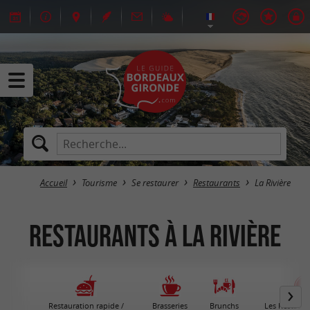
Accueil
Tourisme
Se restaurer
Restaurants
La Rivière
Restaurants à La Rivière
Restauration rapide /
Brasseries
Brunchs
Les Restaura