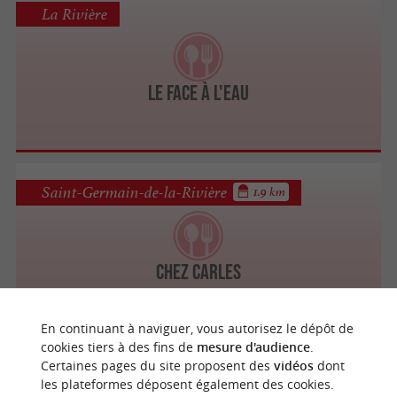
La Rivière
Le Face à l'Eau
Saint-Germain-de-la-Rivière
1.9 km
Chez Carles
En continuant à naviguer, vous autorisez le dépôt de
cookies tiers à des fins de
mesure d'audience
.
Certaines pages du site proposent des
vidéos
dont
Villegouge
3.2 km
les plateformes déposent également des cookies.