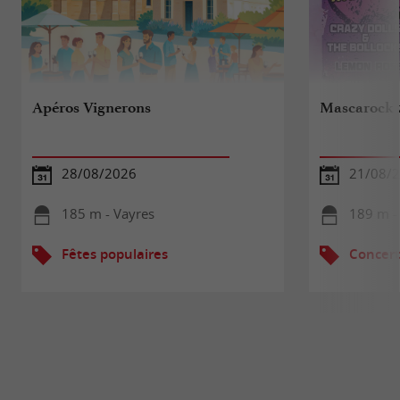
Apéros Vignerons
Mascarock 
28/08/2026
21/08/2
185 m - Vayres
189 m -
Fêtes populaires
Concert