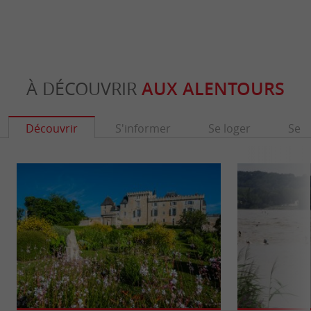
À DÉCOUVRIR
AUX ALENTOURS
Découvrir
S'informer
Se loger
Se r