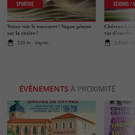
Sportive
Séjours /
Venez voir le mascaret ! Vague géante
Château Larte
sur la rivière !
vin d’excelle
220 m - Vayres
2,9 km - 
ÉVÈNEMENTS
À PROXIMITÉ