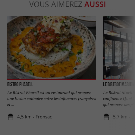
VOUS AIMEREZ
AUSSI
Bistro Pharell
Le Bistrot Mariti
Le Bistrot Pharell est un restaurant qui propose
Le Bistrot Maritim
une fusion culinaire entre les influences françaises
confluence Quai S
et ...
qui propose des plat
4,5 km - Fronsac
5,7 km - L