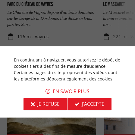
Parc du Château de Vayres
Le Mascaret
Le Château de Vayres dispose d’un beau domaine,
Le Mascaret est u
sur les berges de la Dordogne. Il se divise en trois
la marée montante 
parties. Son ...
un ...
116 m - Vayres
221 m - V
En continuant à naviguer, vous autorisez le dépôt de
cookies tiers à des fins de
mesure d'audience
.
Certaines pages du site proposent des
vidéos
dont
les plateformes déposent également des cookies.
NOUS AVONS TESTÉ
POUR VOUS
EN SAVOIR PLUS
JE REFUSE
J'ACCEPTE