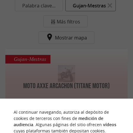
Palabra clave...
Gujan-Mestras
Más filtros
Mostrar mapa
Gujan-Mestras
Moto Axxe Arcachon (Titane Motor)
Al continuar navegando, autoriza al depósito de
cookies de terceros con fines de
medición de
n
u
e
s
t
r
o
a
v
o
r
i
t
audiencia
. Algunas páginas del sitio ofrecen
vídeos
cuyas plataformas también depositan cookies.