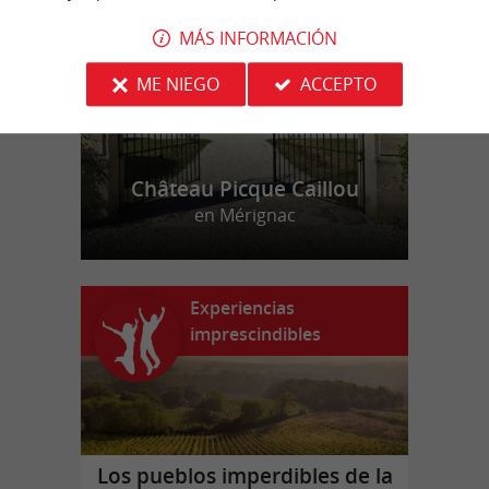
f
o
MÁS INFORMACIÓN
ME NIEGO
ACCEPTO
Château Picque Caillou
en Mérignac
Experiencias
imprescindibles
Los pueblos imperdibles de la