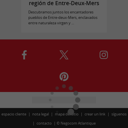
región de Entre-Deux-Mers
Descubramos juntos los encantadores
pueblos de Entre-deux-Mers, enclavados
entre naturaleza virgen y ...
espacio cliente
nota legal
mapa del sitio
crear un link
síguenos
contacto
©
Negocom Atlantique