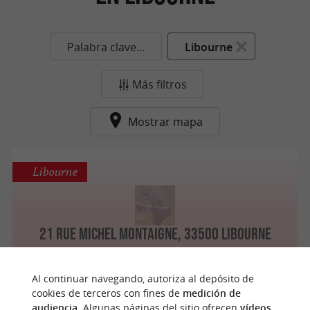
Palabra clave...
Libourne
Más filtros
Mostrar mapa
Libourne
21 Rue Michel Montaigne, 33500 Libourne
Al continuar navegando, autoriza al depósito de
cookies de terceros con fines de
medición de
audiencia
. Algunas páginas del sitio ofrecen
vídeos