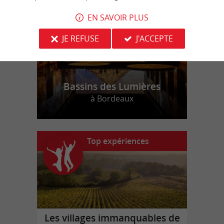
r
d
r
EN SAVOIR PLUS
JE REFUSE
J'ACCEPTE
Bassins des Lumières
à Bordeaux
Top expériences
Les villages immanquables de