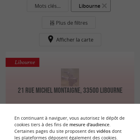
Mots clés...
Libourne
Plus de filtres
Afficher la carte
Libourne
21 Rue Michel Montaigne, 33500 Libourne
En continuant à naviguer, vous autorisez le dépôt de
n
o
t
e
c
o
u
p
e
c
o
e
u
cookies tiers à des fins de
mesure d'audience
.
Certaines pages du site proposent des
vidéos
dont
les plateformes déposent également des cookies.