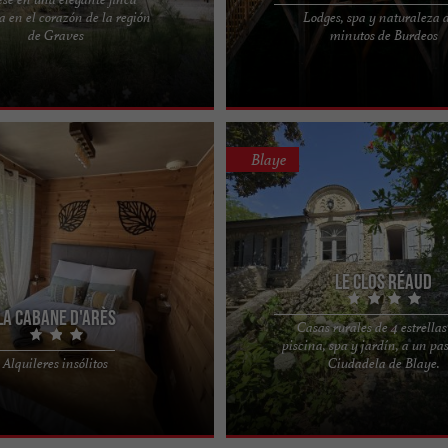
a en el corazón de la región
Lodges, spa y naturaleza a
lac: Alquiler de una casa con
Les Cabanes Girondines, alquileres i
de Graves
minutos de Burdeos
finca vinícola en la región de
spa en Gironda ¡La maravilla comienz
.
Enclavadas entre ...
Blaye
Le Clos Réaud
La Cabane d'Arès
Casas rurales de 4 estrella
piscina, spa y jardín, a un pa
INSÓLITO CON SAUNA Y HAMMAM
Excepcionales casas rurales de 4 est
Alquileres insólitos
Ciudadela de Blaye.
abane d'Arès, situada en el
región del estuario. En el corazón de
ahía de ...
minutos a pie ...