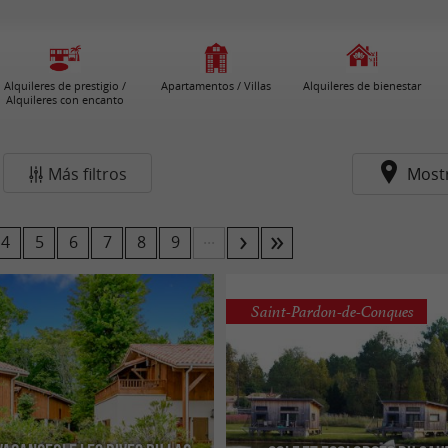
Alquileres de prestigio /
Apartamentos / Villas
Alquileres de bienestar
Alquileres con encanto
Más filtros
Most
...
4
5
6
7
8
9
Saint-Pardon-de-Conques