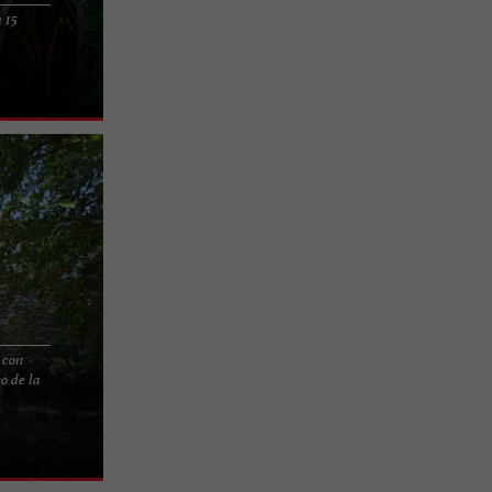
 15
nsólitos con
a al llegar!
s con
so de la
rellas en la
 Blaye, a 10