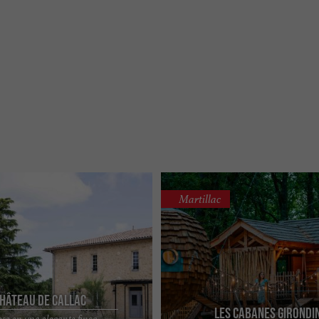
Martillac
hâteau de Callac
Les Cabanes Girondi
ese en una elegante finca