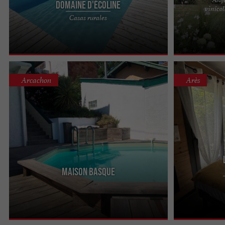
Domaine d'Écoline
vinícol
Château de Cal
Casas rurales
encanto en una 
Graves (Illats, ..
Arcachon
Arès
Maison Basque
UN CAPULLO 
PRIVADOS. La C
corazón de la b