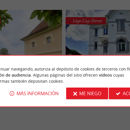
Lège-Cap-Ferret
La Villa Océane
inuar navegando, autoriza al depósito de cookies de terceros con f
Domaine Jean Got
Alójate en una encantadora 
ón de audiencia
. Algunas páginas del sitio ofrecen
vídeos
cuyas
Encantadora casa de estilo Arcacho
Arcachon
ormas también depositan cookies.
distribuidos en 3 niveles, en la lader
dársena, a 40 metros de ...
MÁS INFORMACIÓN
ME NIEGO
AC