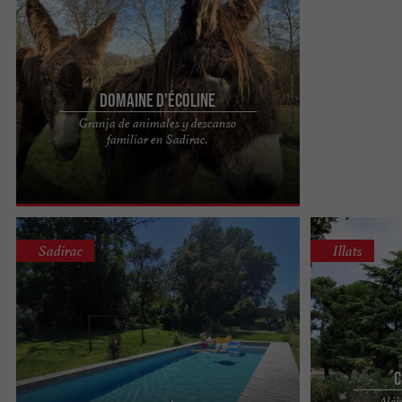
Domaine d'Écoline
Granja de animales y descanso
Situada en Sadirac, en la región de Entre-deux-
familiar en Sadirac.
Mers, a unos veinte kilómetros de Burdeos,
nuestra finca de 7 ...
Sadirac
Illats
C
Alój