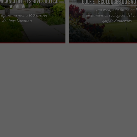
Vacanceole les Rives du Lac
Golf et Ecolodges du Sau
Una escapada única en l
 apartamentos a 100 metros
alojamientos ecológicos del c
a residencia Les Rives du Lac*** !
Escápate una noche junto al lago. R
del lago Lacanau
golf de Sauternes.
natural, a 100 metros de las playas
interludio atemporal. Deje atrás la ru
disfrute de una ...