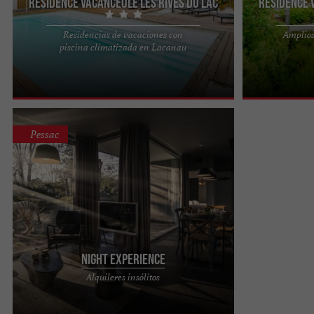
Résidence Vacanceole les Rives du Lac
Résidence 
Residencias de vacaciones con
Amplios
¡Bienvenido a la residencia Les Rives du Lac*** !
¡Bienvenido a l
piscina climatizada en Lacanau
En un entorno natural, a 100 metros de las playas
En un entorno 
del lago ...
del lago ...
Pessac
Night Experience
Night Experience en el Zoo de Bordeaux Pessac:
Alquileres insólitos
Dormir cerca de los grandes felinos Night
Experience es la promesa de ...