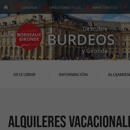
LA
AGENDA
DIRECCIONES
ÚTILES
MAPA
TURÍSTICO
Descubre
BURDEOS
y Gironda
DESCUBRIR
INFORMACIÓN
ALOJAMIE
Alquileres vacacional