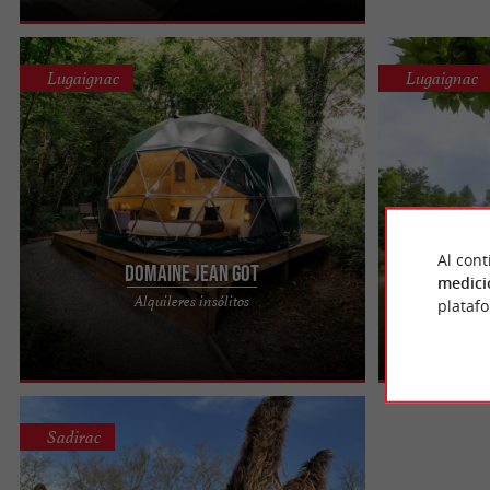
Lugaignac
Lugaignac
Al cont
Domaine Jean Got
medici
Alquileres insólitos
plataf
Sadirac