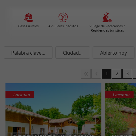
Casas rurales
Alquileres insólitos
Village de vacaciones /
Residencias turísticas
Palabra clave...
Ciudad...
Abierto hoy
1
2
3
Lacanau
Lacanau