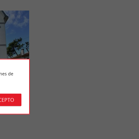
ines de
casa en
n de 150 m2
a de la
CEPTO