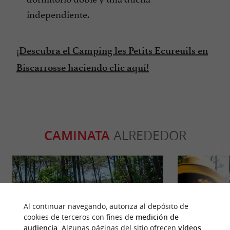
independiente.
¡Descubra el Camping les Petits Ecureuils en
Biscarrosse haciendo clic aquí!
CAMINATA
ALREDEDOR
Al continuar navegando, autoriza al depósito de
cookies de terceros con fines de
medición de
audiencia
. Algunas páginas del sitio ofrecen
vídeos