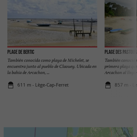
Plage de Bertic
Plage des Pastour
También conocida como playa de Michelet, se
También conocida 
encuentra junto al pueblo de Claouey. Ubicada en
primera playa que
la bahía de Arcachon, ...
Arcachon al llegar 
611 m - Lège-Cap-Ferret
857 m - Lè