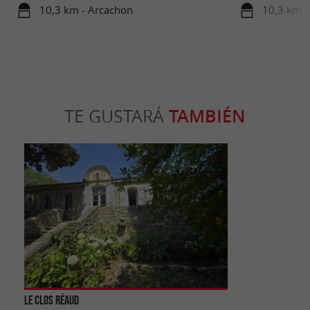
Arcachon.
10,3 km - Arcachon
10,3 km -
TE GUSTARÁ
TAMBIÉN
Le Clos Réaud