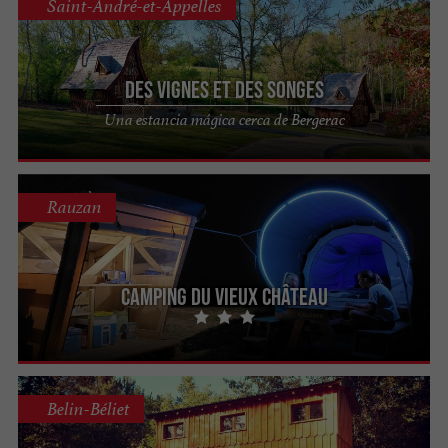
Saint-André-et-Appelles
Des Vignes et des Songes
Una estancia mágica cerca de Bergerac
Rauzan
Camping du Vieux Château
Belin-Béliet