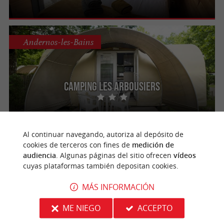
Andernos-les-Bains
Camping Les Arbousiers
Al continuar navegando, autoriza al depósito de
Saint-Émilion
cookies de terceros con fines de
medición de
audiencia
. Algunas páginas del sitio ofrecen
vídeos
cuyas plataformas también depositan cookies.
La Cabane Insolite
MÁS INFORMACIÓN
Una escapada en el corazón de los viñedos
de Saint-Émilion.
ME NIEGO
ACCEPTO