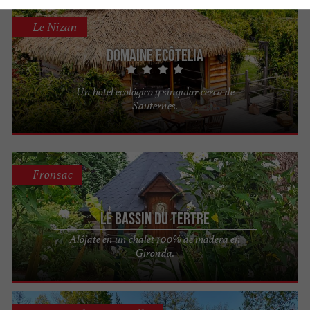
Le Nizan
Domaine EcÔtelia
Un hotel ecológico y singular cerca de
Sauternes.
Fronsac
Le Bassin du Tertre
Alójate en un chalet 100% de madera en
Gironda.