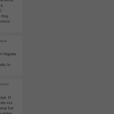
ra
l
a muy
rvicio
ascal
mi llegada
do, lo
Marcus
aye. El
ción era
onal fue
guardar