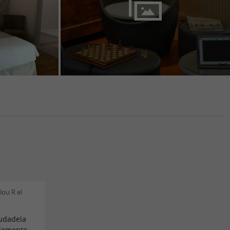
lou R el
iudadela
blemente