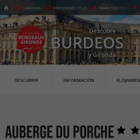
LA
AGENDA
DIRECCIONES
ÚTILES
MAPA
TURÍSTICO
Descubre
BURDEOS
y Gironda
DESCUBRIR
INFORMACIÓN
ALOJAMIE
Auberge du Porche