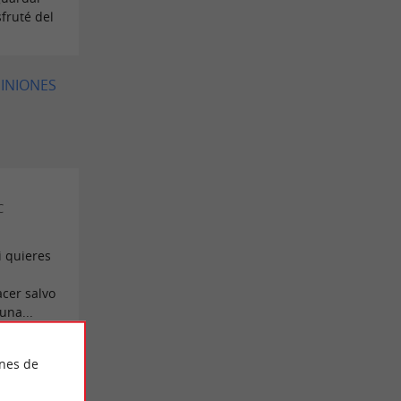
fruté del
PINIONES
C
i quieres
s
cer salvo
una...
PLETA
ines de