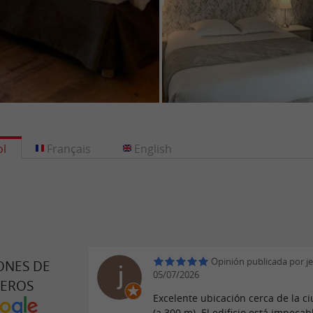
l
Français
English
Opinión publicada por je
ONES DE
05/07/2026
JEROS
Excelente ubicación cerca de la c
(a 300 m). El edificio está impeca