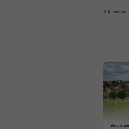
© TripAdvisor 
Boucle péd