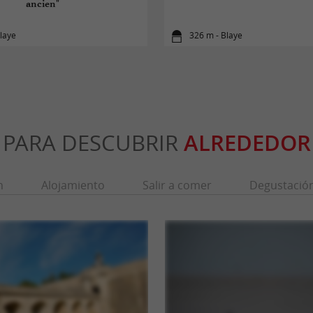
ancien"
laye
326 m - Blaye
PARA DESCUBRIR
ALREDEDOR
n
Alojamiento
Salir a comer
Degustació