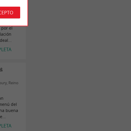
odalming,
CEPTO
sta
 por el
lación
deal...
PLETA
 &
bury, Reino
an
 menú del
una buena
e...
PLETA