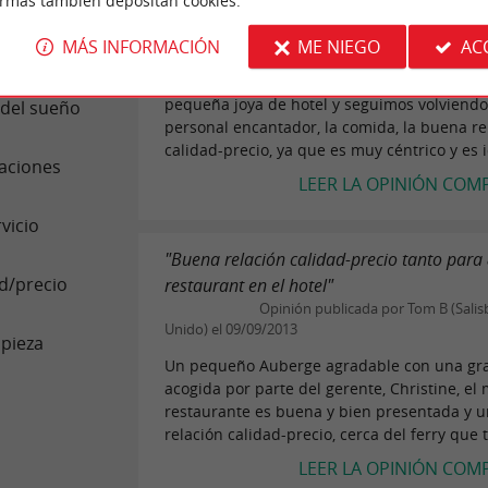
"Un hotel magnífico"
ormas también depositan cookies.
E OPINIONES
Opinión publicada por TineD209 (G
MÁS INFORMACIÓN
ME NIEGO
AC
Reino Unido) el 18/08/2015
cación
Esta es la tercera vez que nos alojamos en e
pequeña joya de hotel y seguimos volviendo
 del sueño
personal encantador, la comida, la buena re
calidad-precio, ya que es muy céntrico y es i
aciones
LEER LA OPINIÓN COM
vicio
"Buena relación calidad-precio tanto para
d/precio
restaurant en el hotel"
Opinión publicada por Tom B (Salis
Unido) el 09/09/2013
pieza
Un pequeño Auberge agradable con una gr
acogida por parte del gerente, Christine, el
restaurante es buena y bien presentada y 
relación calidad-precio, cerca del ferry que t
LEER LA OPINIÓN COM