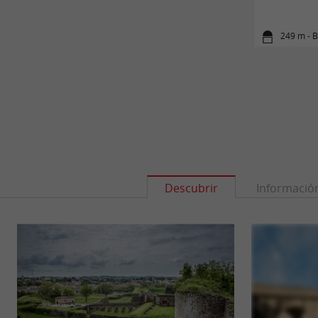
249 m - B
Descubrir
Informació