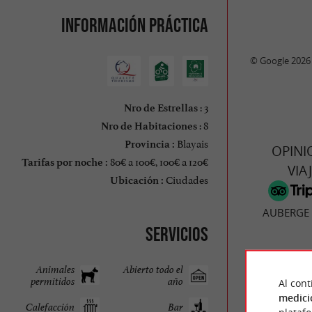
Información práctica
© Google 2026
: 3
Nro de Estrellas
: 8
Nro de Habitaciones
Blayais
Provincia :
OPINI
80€ a 100€, 100€ a 120€
Tarifas por noche :
VIA
Ciudades
Ubicación :
AUBERGE
Servicios
Animales
Abierto todo el
70 O
permitidos
año
Al cont
medici
Calefacción
Bar