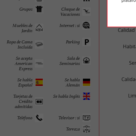
plataf
RESUMEN D
Grupos
Cheque de
Ubi
Vacaciones
Muebles de
Internet : sí
Calidad
Jardín
Ropa de Cama
Parking
Habit
Incluida
Se acepta
Sala de
Ser
American
Seminarios
Express
Calida
Se habla
Se habla
Español
Alemán
Lim
Tarjetas de
Se habla Inglés
Crédito
admitidas
Teléfono
Televisor : sí
Terraza