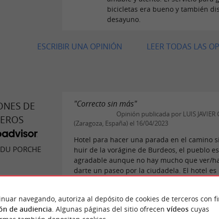
bicicletas era bueno y también dis
desayuno.
ESCRIBIR UNA OPINIÓN
LEER TODAS LAS O
"Correcto sin más"
ONES DE
Opinión publicada por LUIS JAVIER 
JEROS
(Zaragoza, España) el 16/04/2023
Hotel para hacer una parada en el camino s
 DU PORCHE
huir de la vorágine de Burdeos, el pueblo e
agradable aunque no hay mucho que ver/ha
darte un paseo por la ciudadela. El hotel es 
LEER LA OPINIÓN COM
pinión
inuar navegando, autoriza al depósito de cookies de terceros con f
ón de audiencia
. Algunas páginas del sitio ofrecen
vídeos
cuyas