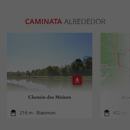
CAMINATA
ALREDEDOR
Chemin des Moines
Aut
216 m - Blasimon
422 m -