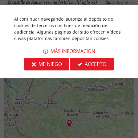
El castillo de Rauzan es una fortaleza del siglo XII
Rauzan, una comu
situada al sur de Libourne. Construido sobre un
ofrece una mezcla 
antiguo ...
tradición vinícola a
Al continuar navegando, autoriza al depósito de
cookies de terceros con fines de
medición de
5,1 km - Rauzan
5,1 km - 
audiencia
. Algunas páginas del sitio ofrecen
vídeos
cuyas plataformas también depositan cookies.
MÁS INFORMACIÓN
ME NIEGO
ACCEPTO