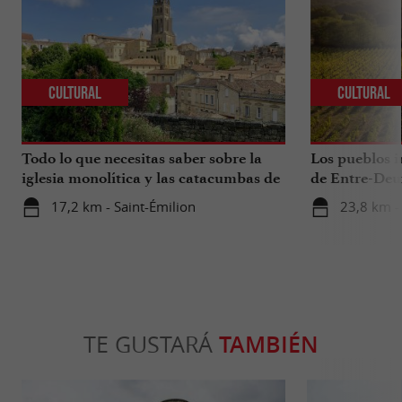
Cultural
Cultural
Todo lo que necesitas saber sobre la
Los pueblos i
iglesia monolítica y las catacumbas de
de Entre-Deu
Saint-Émilion.
17,2 km - Saint-Émilion
23,8 km -
TE GUSTARÁ
TAMBIÉN