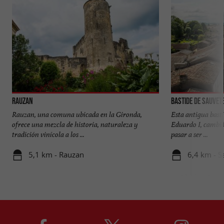
Rauzan
Bastide de Sauve
Rauzan, una comuna ubicada en la Gironda,
Esta antigua basti
ofrece una mezcla de historia, naturaleza y
Eduardo I, cambió
tradición vinícola a los ...
pasar a ser ...
5,1 km - Rauzan
6,4 km - 