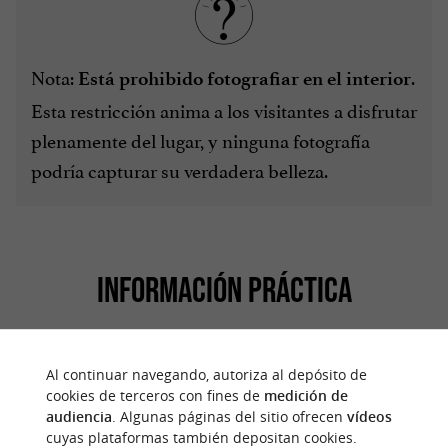
Nota:
.
Está prohibido fotografiar en el interior
Esta restricción anima a los visitantes a disfrutar
plenamente del lugar, y ninguna fotografía
podría capturar su verdadera belleza.
INFORMACIÓN PRÁCTICA
de 45 minutos a 1 hora. 1 hora y
Duración:
Al continuar navegando, autoriza al depósito de
30 minutos para una visita bilingüe.
cookies de terceros con fines de
medición de
audiencia
. Algunas páginas del sitio ofrecen
vídeos
Todo el año, todos los
Disponibilidad:
cuyas plataformas también depositan cookies.