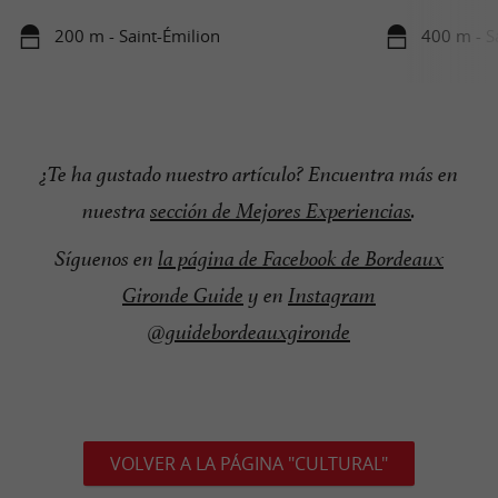
200 m - Saint-Émilion
400 m - S
¿Te ha gustado nuestro artículo? Encuentra más en
nuestra
sección de Mejores Experiencias
.
Síguenos en
la página de Facebook de Bordeaux
Gironde Guide
y en
Instagram
@guidebordeauxgironde
VOLVER A LA PÁGINA "CULTURAL"