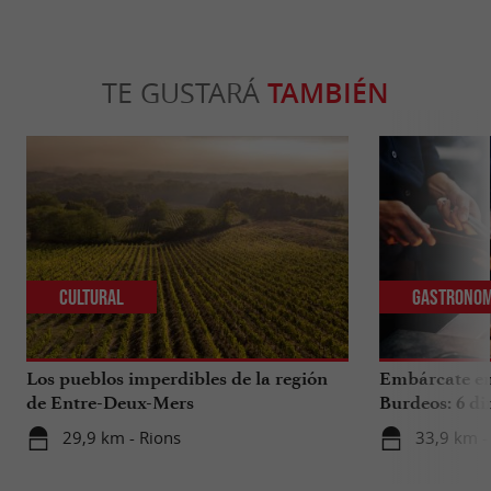
TE GUSTARÁ
TAMBIÉN
Cultural
Gastronom
Los pueblos imperdibles de la región
Embárcate en 
de Entre-Deux-Mers
Burdeos: 6 di
internacional
29,9 km - Rions
33,9 km -