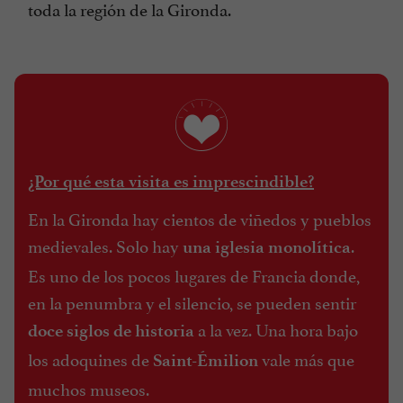
toda la región de la Gironda.
¿Por qué esta visita es imprescindible?
En la Gironda hay cientos de viñedos y pueblos
medievales. Solo hay
.
una iglesia monolítica
Es uno de los pocos lugares de Francia donde,
en la penumbra y el silencio, se pueden sentir
a la vez. Una hora bajo
doce siglos de historia
los adoquines de
vale más que
Saint-Émilion
muchos museos.