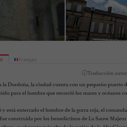
l
Français
n la Dordoña, la ciudad cuenta con un pequeño puerto de
bido para el hombre que recorrió los mares y océanos co
 y está enterrado el hombre de la gorra roja, el comand
ue construida por los benedictinos de La Sauve Majeur e
altura, es el punto más alto de la región de la Alta Gir