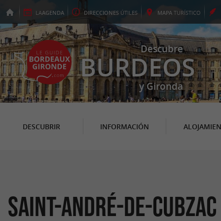
LA
AGENDA
DIRECCIONES
ÚTILES
MAPA
TURÍSTICO
Descubre
BURDEOS
y Gironda
DESCUBRIR
INFORMACIÓN
ALOJAMIE
Saint-André-de-Cubzac