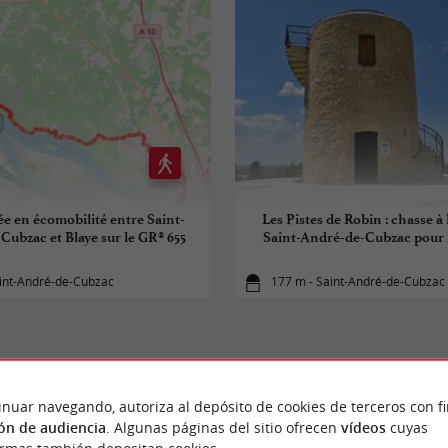
 en écomobilité entre Saint-
Les Pistes de Robin : chasse à
Cubzac et Blaye sur le GR® 655
Saint-André-de-Cubzac pour l
aint-André-de-Cubzac
177 m - Saint-André-de-Cubzac
inuar navegando, autoriza al depósito de cookies de terceros con f
PARA DESCUBRIR
ALREDEDOR
ón de audiencia
. Algunas páginas del sitio ofrecen
vídeos
cuyas