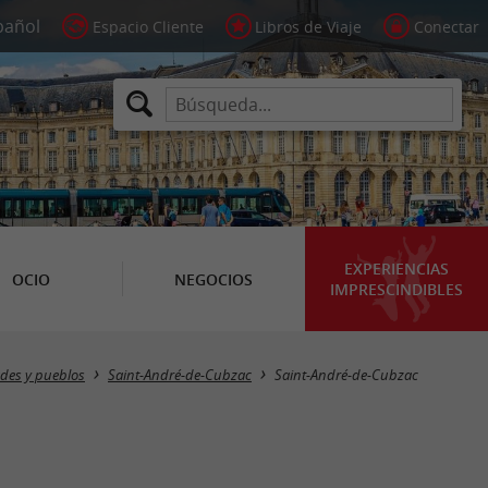
Espacio Cliente
Libros de Viaje
Conectar
EXPERIENCIAS
OCIO
NEGOCIOS
IMPRESCINDIBLES
des y pueblos
Saint-André-de-Cubzac
Saint-André-de-Cubzac