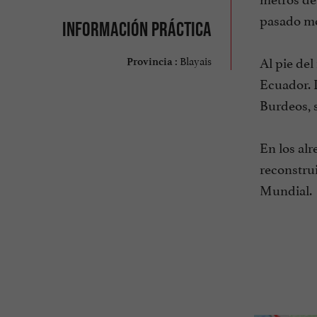
pasado mo
Información práctica
Al pie del
Blayais
Provincia :
Ecuador. L
Burdeos, s
En los alr
reconstru
Mundial.