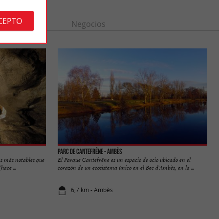
CEPTO
n
Ocio
Negocios
Parc de Cantefrêne - Ambès
as más notables que
El Parque Cantefrêne es un espacio de ocio ubicado en el
hace ...
corazón de un ecosistema único en el Bec d'Ambès, en la ...
6,7 km - Ambès