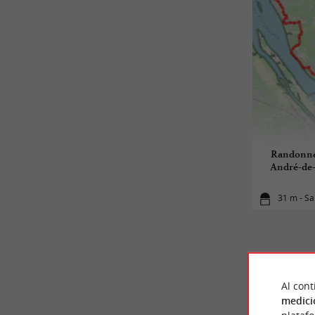
Randonnée
André-de-
31 m - S
Al cont
medici