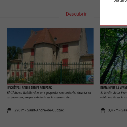
plataf
Descubrir
Informació
Le Château Robillard et son parc
Domaine de la Vern
El Château Robillard es una pequeña casa señorial situada en
El Jardín de la Ve
un hermoso parque arbolado en la comuna de ...
estilo inglés en la
290 m - Saint-André-de-Cubzac
3,4 km - Sa