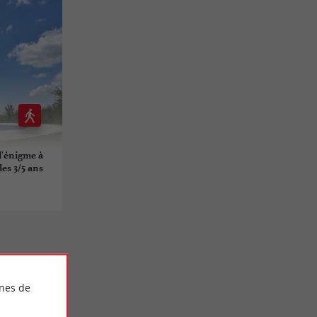
 l'énigme à
es 3/5 ans
ines de