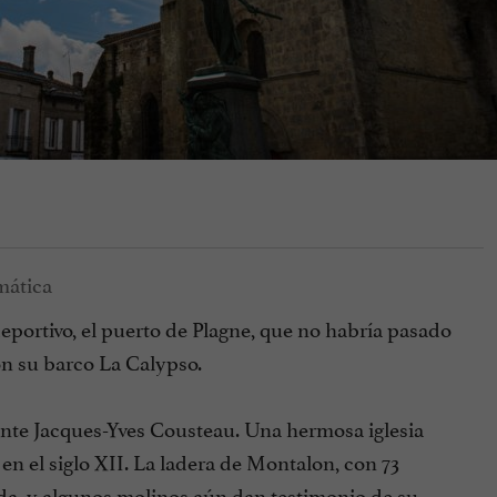
portivo, el puerto de Plagne, que no habría pasado
n su barco La Calypso.
ante Jacques-Yves Cousteau. Una hermosa iglesia
n el siglo XII. La ladera de Montalon, con 73
onda, y algunos molinos aún dan testimonio de su