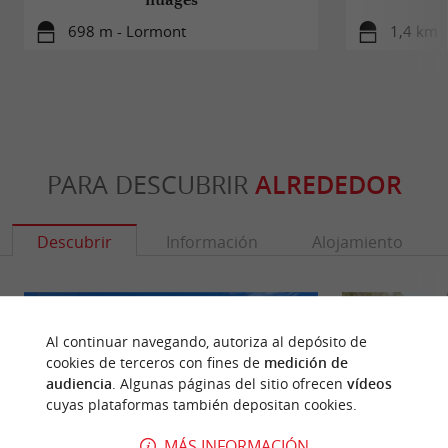
698 m - Lormont
1,4 km 
PARA DESCUBRIR
ALREDEDOR
Descubrir
Información
Alojamiento
Al continuar navegando, autoriza al depósito de
cookies de terceros con fines de
medición de
audiencia
. Algunas páginas del sitio ofrecen
vídeos
cuyas plataformas también depositan cookies.
MÁS INFORMACIÓN