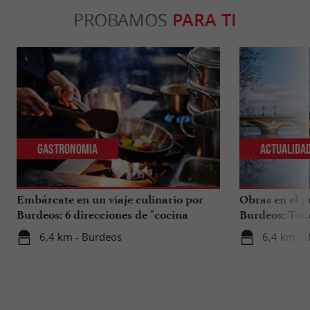
PROBAMOS
PARA TI
Gastronomia
Actualida
Embárcate en un viaje culinario por
Obras en el p
Burdeos: 6 direcciones de "cocina
Burdeos: Tod
internacional"
tus viajes en 
6,4 km - Burdeos
6,4 km - 