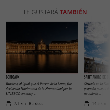
TE GUSTARÁ
TAMBIÉN
Bordeaux
Saint-André-de-C
Burdeos, al igual que el Puerto de la Luna, fue
Situada en la Dor
declarada Patrimonio de la Humanidad por la
pequeño puerto dep
UNESCO en 2007. ...
no habría ...
7,1 km - Burdeos
14,5 km -