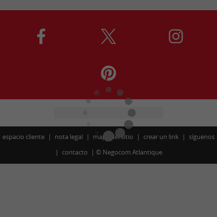
espacio cliente
nota legal
mapa del sitio
crear un link
síguenos
contacto
©
Negocom Atlantique