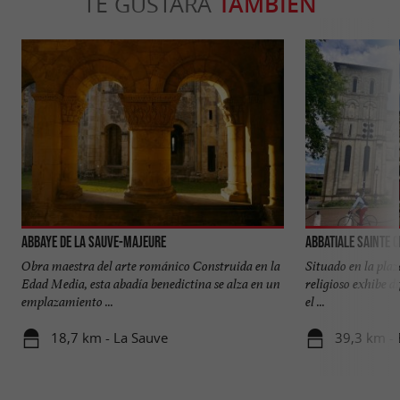
TE GUSTARÁ
TAMBIÉN
Abbaye de La Sauve-Majeure
Abbatiale Sainte C
Obra maestra del arte románico Construida en la
Situado en la plaz
Edad Media, esta abadía benedictina se alza en un
religioso exhibe d
emplazamiento ...
el ...
18,7 km - La Sauve
39,3 km -