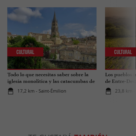
Cultural
Cultural
Todo lo que necesitas saber sobre la
Los pueblos i
iglesia monolítica y las catacumbas de
de Entre-Deu
Saint-Émilion.
17,2 km - Saint-Émilion
23,8 km -