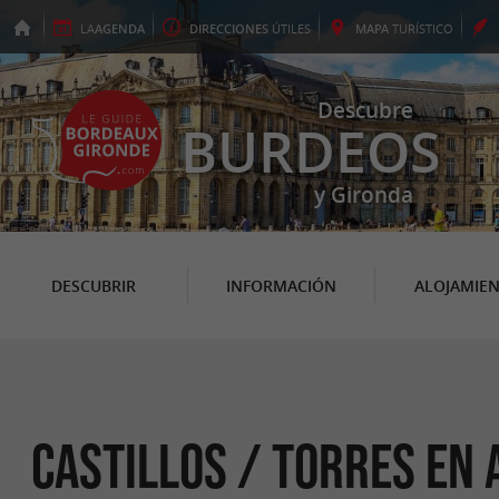
LA
AGENDA
DIRECCIONES
ÚTILES
MAPA
TURÍSTICO
Descubre
BURDEOS
y Gironda
DESCUBRIR
INFORMACIÓN
ALOJAMIE
Castillos / Torres en