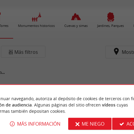
 Torres
Monumentos historicos
Cuevas y simas
Jardines, Parques
Más filtros
Most
...
inuar navegando, autoriza al depósito de cookies de terceros con f
ón de audiencia
. Algunas páginas del sitio ofrecen
vídeos
cuyas
ormas también depositan cookies.
MÁS INFORMACIÓN
ME NIEGO
AC