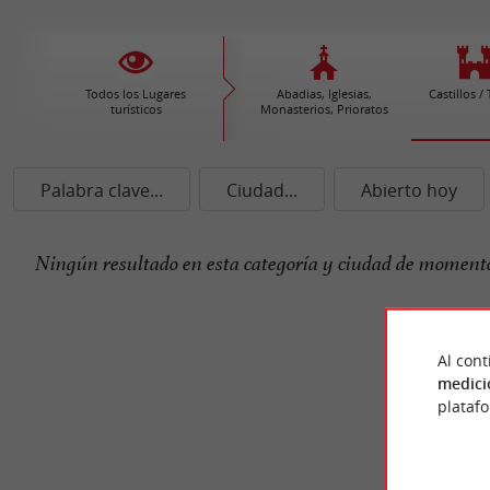
Todos los Lugares
Abadias, Iglesias,
Castillos /
turísticos
Monasterios, Prioratos
Palabra clave...
Ciudad...
Abierto hoy
Ningún resultado en esta categoría y ciudad de momento
Al cont
medici
plataf