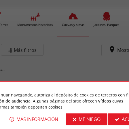
 Torres
Monumentos historicos
Cuevas y simas
Jardines, Parques
Más filtros
Most
...
inuar navegando, autoriza al depósito de cookies de terceros con f
ón de audiencia
. Algunas páginas del sitio ofrecen
vídeos
cuyas
ormas también depositan cookies.
MÁS INFORMACIÓN
ME NIEGO
AC