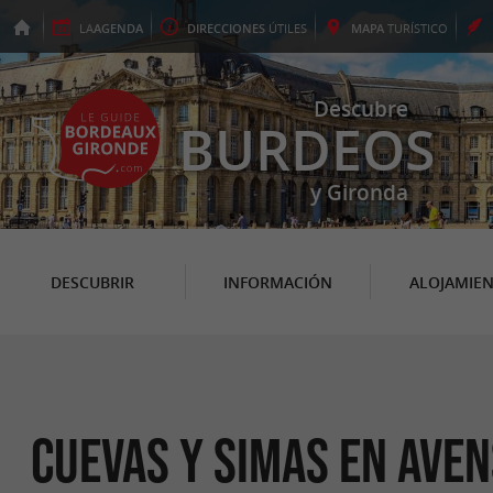
LA
AGENDA
DIRECCIONES
ÚTILES
MAPA
TURÍSTICO
Descubre
BURDEOS
y Gironda
DESCUBRIR
INFORMACIÓN
ALOJAMIE
Cuevas y simas en Ave