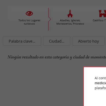
Todos los Lugares
Abadias, Iglesias,
Castillos /
turísticos
Monasterios, Prioratos
Palabra clave...
Ciudad...
Abierto hoy
Ningún resultado en esta categoría y ciudad de momento
Al cont
medici
plataf