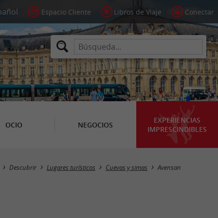
Espacio Cliente
Libros de Viaje
Conectar
EXPERIENCIAS
OCIO
NEGOCIOS
IMPRESCINDIBLES
Masquer la carte
Descubrir
Lugares turísticos
Cuevas y simas
Avensan