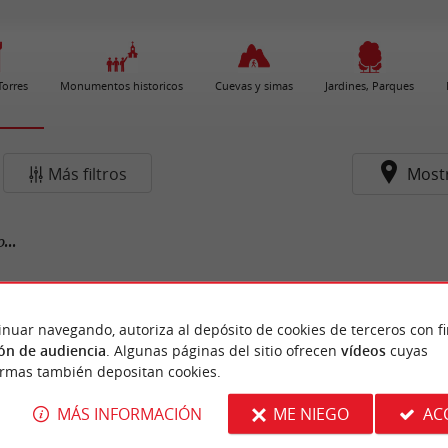
 Torres
Monumentos historicos
Cuevas y simas
Jardines, Parques
Más filtros
Most
...
inuar navegando, autoriza al depósito de cookies de terceros con f
ón de audiencia
. Algunas páginas del sitio ofrecen
vídeos
cuyas
ormas también depositan cookies.
MÁS INFORMACIÓN
ME NIEGO
AC