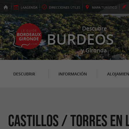
LA
AGENDA
DIRECCIONES
ÚTILES
MAPA
TURÍSTICO
Descubre
BURDEOS
y Gironda
DESCUBRIR
INFORMACIÓN
ALOJAMIE
Castillos / Torres en 