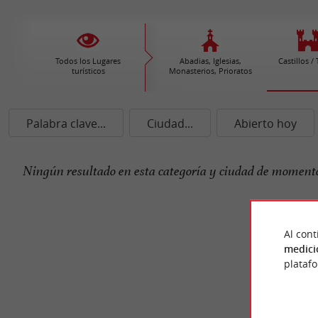
Todos los Lugares
Abadias, Iglesias,
Castillos /
turísticos
Monasterios, Prioratos
Palabra clave...
Ciudad...
Abierto hoy
Ningún resultado en esta categoría y ciudad de momento
Al cont
medici
plataf