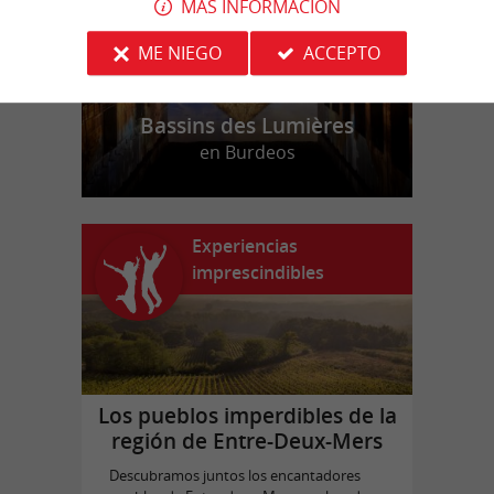
MÁS INFORMACIÓN
ME NIEGO
ACCEPTO
Bassins des Lumières
en Burdeos
Experiencias
imprescindibles
Los pueblos imperdibles de la
región de Entre-Deux-Mers
Descubramos juntos los encantadores