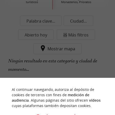
turísticos
Monasterios, Prioratos
Palabra clave...
Ciudad...
Abierto hoy
Más filtros
Mostrar mapa
Ningún resultado en esta categoría y ciudad de
momento...
Al continuar navegando, autoriza al depósito de
n
u
e
s
t
r
o
a
v
o
r
i
t
f
o
cookies de terceros con fines de
medición de
audiencia
. Algunas páginas del sitio ofrecen
vídeos
cuyas plataformas también depositan cookies.