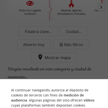
Todos los Lugares
Abadias, Iglesias,
Castillos /
turísticos
Monasterios, Prioratos
Palabra clave...
Ciudad...
Abierto hoy
Más filtros
Mostrar mapa
Ningún resultado en esta categoría y ciudad de
momento...
Al continuar navegando, autoriza al depósito de
cookies de terceros con fines de
medición de
n
u
e
s
t
r
o
a
v
o
r
i
t
f
o
audiencia
. Algunas páginas del sitio ofrecen
vídeos
cuyas plataformas también depositan cookies.