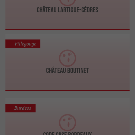
Château Lartigue-Cèdres
Villegouge
Château Boutinet
Burdeos
Code Case Bordeaux