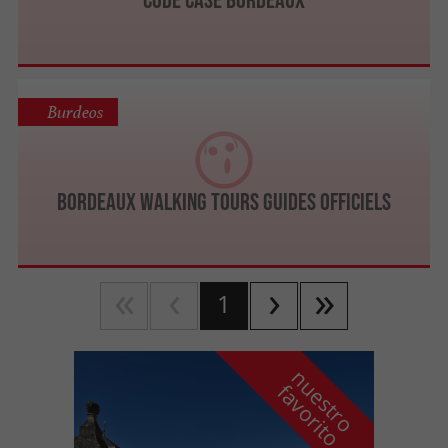
Burdeos
Bordeaux Walking Tours GUIDES OFFICIELS
1
n
u
e
s
t
r
o
a
v
o
r
i
t
f
o