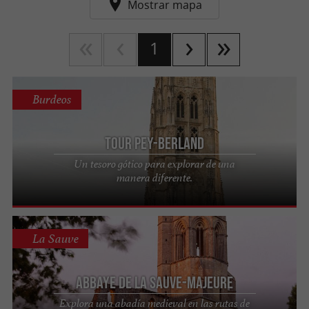
Mostrar mapa
1
Burdeos
Tour Pey-Berland
Un tesoro gótico para explorar de una
manera diferente.
La Sauve
Abbaye de La Sauve-Majeure
Explora una abadía medieval en las rutas de