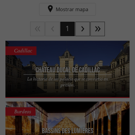
Mostrar mapa
1
Cadillac
Château Ducal de Cadillac
La historia de un palacio que se convirtió en
prisión.
Burdeos
Bassins des Lumières