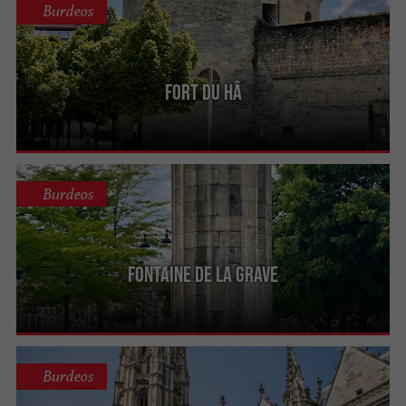
Burdeos
Fort du Hâ
Burdeos
Fontaine de la Grave
Burdeos