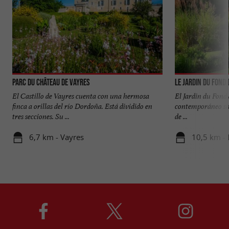
Parc du Château de Vayres
Le Jardin du Fond 
El Castillo de Vayres cuenta con una hermosa
El Jardin du Fond 
finca a orillas del río Dordoña. Está dividido en
contemporáneo sit
tres secciones. Su ...
de ...
6,7 km - Vayres
10,5 km - 