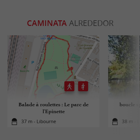
CAMINATA
ALREDEDOR
Balade à roulettes : Le parc de
boucle s
l'Epinette
37 m - Libourne
38 m - 