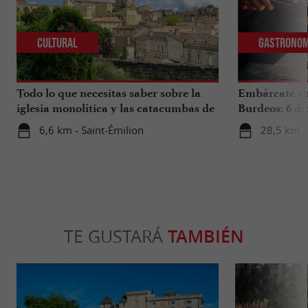
Cultural
Gastronom
Todo lo que necesitas saber sobre la
Embárcate en 
iglesia monolítica y las catacumbas de
Burdeos: 6 di
Saint-Émilion.
internacional
6,6 km - Saint-Émilion
28,5 km -
TE GUSTARÁ
TAMBIÉN