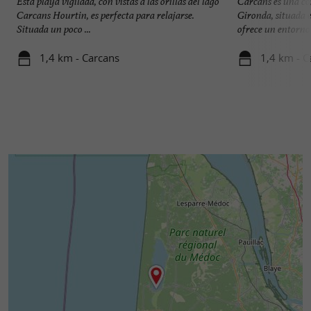
Esta playa vigilada, con vistas a las orillas del lago
Carcans es una c
Carcans Hourtin, es perfecta para relajarse.
Gironda, situada e
Situada un poco ...
ofrece un entorno d
1,4 km - Carcans
1,4 km - C