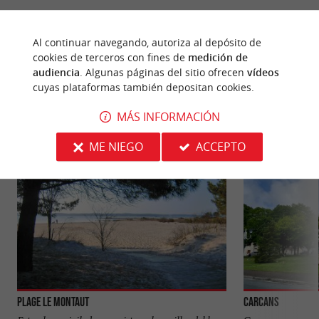
Al continuar navegando, autoriza al depósito de
cookies de terceros con fines de
medición de
PARA DESCUBRIR
ALREDEDOR
audiencia
. Algunas páginas del sitio ofrecen
vídeos
cuyas plataformas también depositan cookies.
Descubrir
Información
Alojamiento
MÁS INFORMACIÓN
ME NIEGO
ACCEPTO
Plage Le Montaut
Carcans