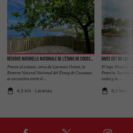
Réserve naturelle nationale de l'étang de Cousseau
Rives Est du lac d
Frente al océano, cerca de Lacanau Océan, la
El lago Hourtin e
Reserva Natural Nacional del Étang de Cousseau
Francia. Su costa 
se encuentra entre el ...
costa y la ...
4,3 km - Lacanau
8,3 km - H