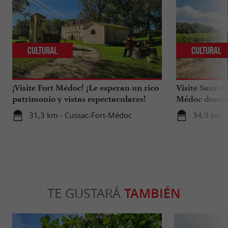
Cultural
Cultural
¡Visite Fort Médoc! ¡Le esperan un rico
Visite Saint-
patrimonio y vistas espectaculares!
Médoc donde 
vinos.
31,3 km - Cussac-Fort-Médoc
34,9 km -
TE GUSTARÁ
TAMBIÉN