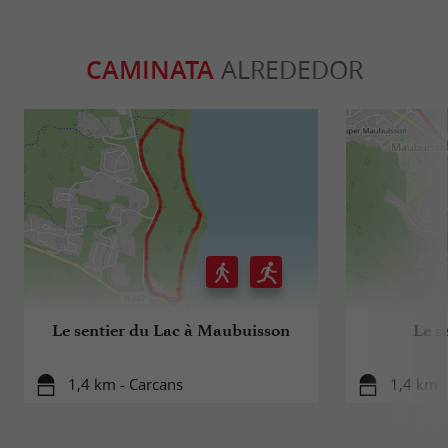
CAMINATA
ALREDEDOR
Le sentier du Lac à Maubuisson
Le s
1,4 km - Carcans
1,4 km -