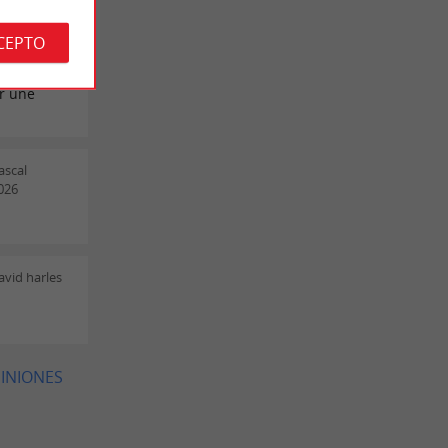
 tourisme
CEPTO
t
bien
ar une
ascal
026
vid harles
PINIONES