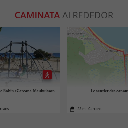
CAMINATA
ALREDEDOR
 de Robin : Carcans-Maubuisson
Le sentier des canau
arcans
23 m - Carcans