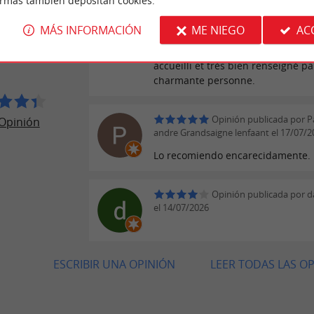
ormas también depositan cookies.
JEROS
J'ai pensé rentrer dans l'Office de
MÁS INFORMACIÓN
ME NIEGO
AC
de Paris avec un côté bling bling e
climatisation à fond. J'ai été très 
RCANS
accueilli et très bien renseigné p
charmante personne.
Opinión publicada por P
Opinión
andre Grandsaigne lenfaant el 17/07/2
Lo recomiendo encarecidamente.
Opinión publicada por da
el 14/07/2026
ESCRIBIR UNA OPINIÓN
LEER TODAS LAS O