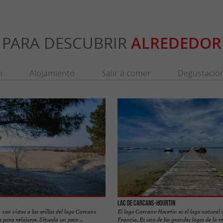
PARA DESCUBRIR
ALREDEDOR
n
Alojamiento
Salir a comer
Degustació
Lac de Carcans-Hourtin
 con vistas a las orillas del lago Carcans
El lago Carcans-Hourtin es el lago natural
 para relajarse. Situada un poco ...
Francia. Es uno de los grandes lagos de la reg