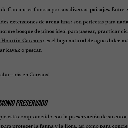
 de Carcans es famosa por sus
. Entre 
diversos paisajes
: son perfectas para
des extensiones de arena fina
nada
ideal para
,
norme bosque de pinos
pasear
practicar ci
: es
 Hourtin-Carcans
el lago natural de agua dulce m
o
.
car kayak
pescar
 aburrirás en Carcans!
IMONIO PRESERVADO
pio está comprometido con
la preservación de su ento
s para
, así como
proteger la fauna y la flora
para concie