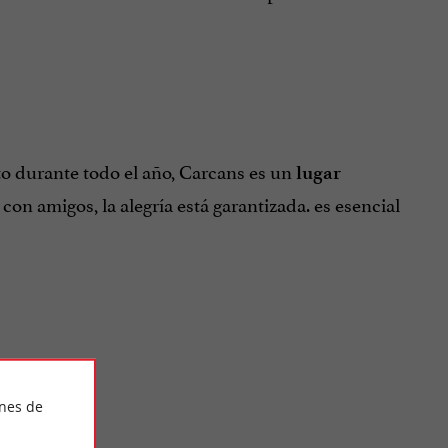
nto durante todo el año, Carcans es un
lugar
o con amigos, la alegría está garantizada.
es esencial
ines de
érôme