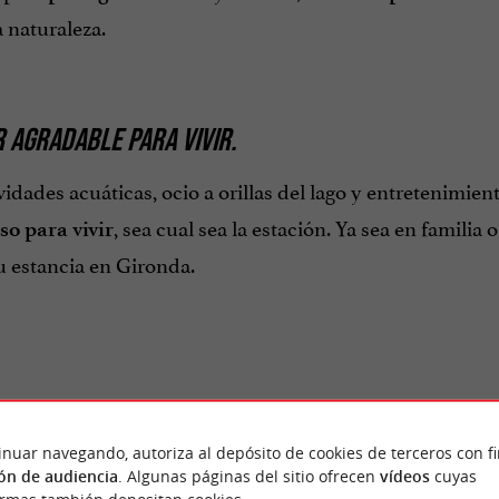
a naturaleza.
 AGRADABLE PARA VIVIR.
vidades acuáticas, ocio a orillas del lago y entretenimie
, sea cual sea la estación. Ya sea en familia 
so para vivir
u estancia en Gironda.
inuar navegando, autoriza al depósito de cookies de terceros con f
ón de audiencia
. Algunas páginas del sitio ofrecen
vídeos
cuyas
Opinión publicada por J
ONES DE
BaseUn el 18/07/2026