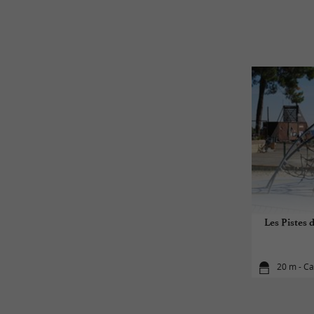
Les Pistes
20 m - C