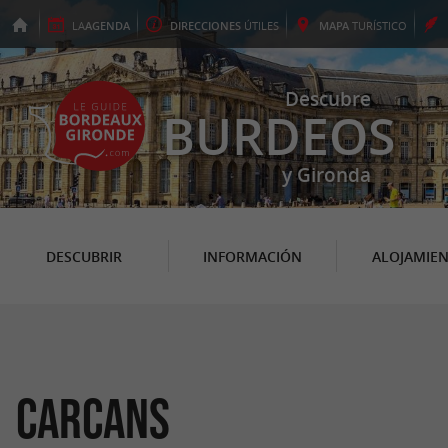
LA
AGENDA
DIRECCIONES
ÚTILES
MAPA
TURÍSTICO
Descubre
BURDEOS
y Gironda
DESCUBRIR
INFORMACIÓN
ALOJAMIE
Carcans