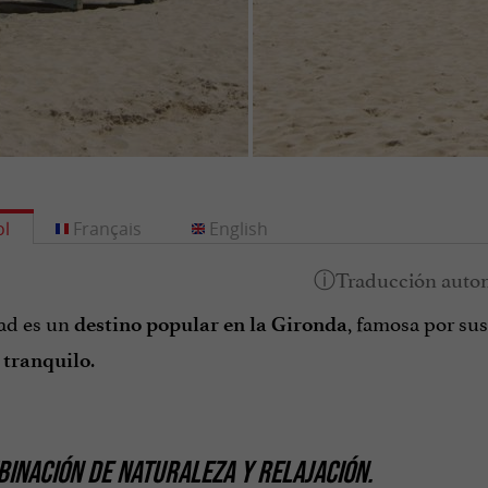
l
Français
English
dad es un
, famosa por su
destino popular en la Gironda
.
 tranquilo
INACIÓN DE NATURALEZA Y RELAJACIÓN.