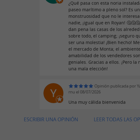
¿Qué pasa con esta noria instalad
paseo marítimo a pleno sol? Es u
monstruosidad que no le interesa 
nadie, ¡igual que en Royan! 🤔🤔
dan pena las casas de los alreded
sobre todo, el camping; ¡seguro q
ser una molestia! ¡Bien hecho! M
el mercado de Monta; el ambiente
amabilidad de los vendedores so
geniales. Gracias a ellos. ¡Pero la 
una mala elección!
Opinión publicada por Y
rnu el 08/07/2026
Una muy cálida bienvenida
ESCRIBIR UNA OPINIÓN
LEER TODAS LAS O