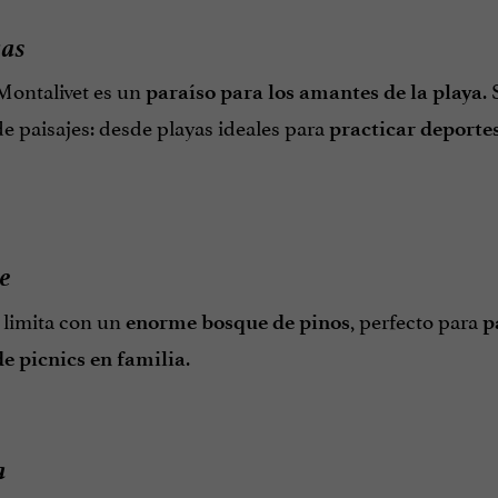
yas
ontalivet es un
.
paraíso para los amantes de la playa
e paisajes: desde playas ideales para
practicar deporte
e
 limita con un
, perfecto para
enorme bosque de pinos
p
.
de picnics en familia
a