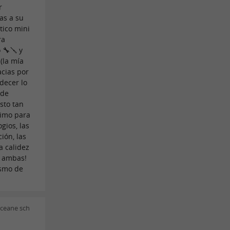
r
as a su
tico mini
ra
 🔧🪛 y
 (la mía
acias por
decer lo
 de
sto tan
simo para
gios, las
ión, las
a calidez
a ambas!
ismo de
ceane sch