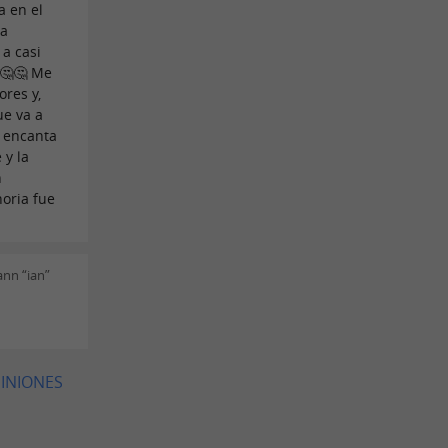
a en el
na
a casi
🤔🤔 Me
ores y,
ue va a
e encanta
 y la
n
noria fue
ann “ian”
PINIONES