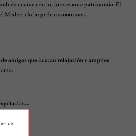
también cuenta con un
. El
interesante patrimonio
del Médoc a lo largo de 100.000 años.
que buscan
y
 de amigos
relajación
amplios
 como:
 equitación…
ines de