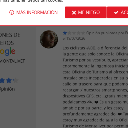
ormas también depositan cookies.
MÁS INFORMACIÓN
ME NIEGO
AC
Opinión publicada por Er
ONES DE
el 19/07/2026
JEROS
Los ciclistas 🚴🚴‍♂️, a diferencia d
la gente que solo conoce la Oficin
Turismo por su vestíbulo, apreci
MONTALIVET
enormemente la ingeniosa iniciat
esta Oficina de Turismo al ofrece
instalaciones inesperadas en su
callejón trasero para que podamo
Opinión
recargar ⚡ nuestros smartphones
dispositivos GPS, etc., gratis mien
pedaleamos 🚲. ❤️ Es un gesto m
amable por su parte, y les estoy
profundamente agradecido. ❤️ T
estoy muy agradecida 🙏 a la Ofic
Turismo de Montalivet por permit