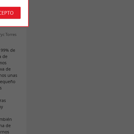
CEPTO
yc Torres
el 99% de
a de
amos
iva de
rnos unas
 pequeño
s
,
tras
uy
ambién
ina de
irnos