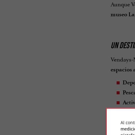
Aunque V
museo La
UN DESTI
Vendays-M
espacios 
Depo
Pesc
Activ
Acti
Al cont
medici