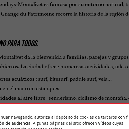
endays-Montalivet
, 
es famosa por su entorno natural
recorre la historia de la región 
 Grange du Patrimoine
NO PARA TODOS.
ontalivet da la bienvenida a
,
y
familias
parejas
grupos
. La ciudad ofrece numerosas actividades, tales
abiertos
: surf, kitesurf, paddle surf, vela…
rtes acuáticos
en el mar o en estanques
a
: senderismo, ciclismo de montaña,
idades al aire libre
vidades
: tenis, golf, minigolf…
de ocio
inuar navegando, autoriza al depósito de cookies de terceros con f
ón de audiencia
. Algunas páginas del sitio ofrecen
vídeos
cuyas