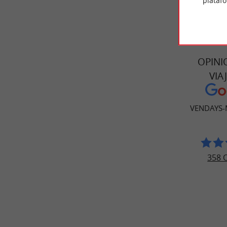
plataf
OPINI
VIA
VENDAYS-
358 