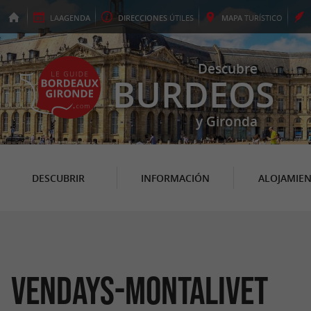
LA
AGENDA
DIRECCIONES
ÚTILES
MAPA
TURÍSTICO
Descubre
BURDEOS
y Gironda
DESCUBRIR
INFORMACIÓN
ALOJAMIE
Vendays-Montalivet