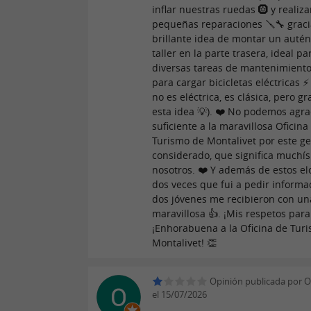
inflar nuestras ruedas 🛞 y realiza
pequeñas reparaciones 🪛🔧 graci
brillante idea de montar un autén
taller en la parte trasera, ideal pa
diversas tareas de mantenimiento
para cargar bicicletas eléctricas ⚡
no es eléctrica, es clásica, pero gr
esta idea 💡). ❤️ No podemos agra
suficiente a la maravillosa Oficina
Turismo de Montalivet por este ge
considerado, que significa muchí
nosotros. ❤️ Y además de estos elo
dos veces que fui a pedir informac
dos jóvenes me recibieron con un
maravillosa 👍. ¡Mis respetos par
¡Enhorabuena a la Oficina de Tur
Montalivet! 👏
Opinión publicada por O
el 15/07/2026