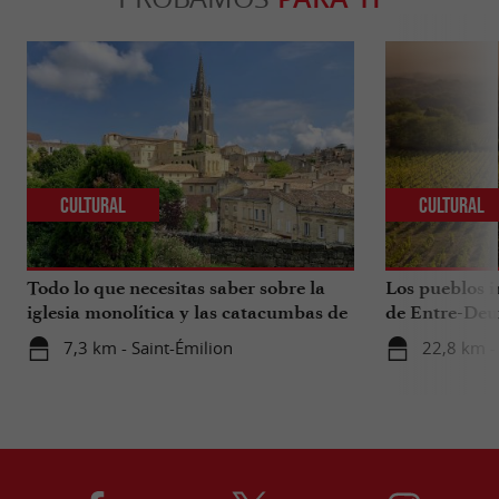
Cultural
Cultural
Todo lo que necesitas saber sobre la
Los pueblos i
iglesia monolítica y las catacumbas de
de Entre-Deu
Saint-Émilion.
7,3 km - Saint-Émilion
22,8 km -