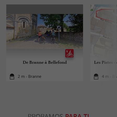
De Branne à Bellefond
Les Pistes d
2 m - Branne
4 m - B
PROBAMOS
PARA TI