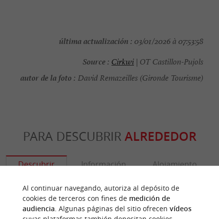
última actualización :
03/01/2026 à 07:53:58
Source :
Cirkwi
| OT Castillon-Pujols
autor de la foto :
David Remazeilles (Gironde Tourisme)
PARA DESCUBRIR
ALREDEDOR
Descubrir
Información
Alojamiento
Al continuar navegando, autoriza al depósito de
cookies de terceros con fines de
medición de
audiencia
. Algunas páginas del sitio ofrecen
vídeos
cuyas plataformas también depositan cookies.