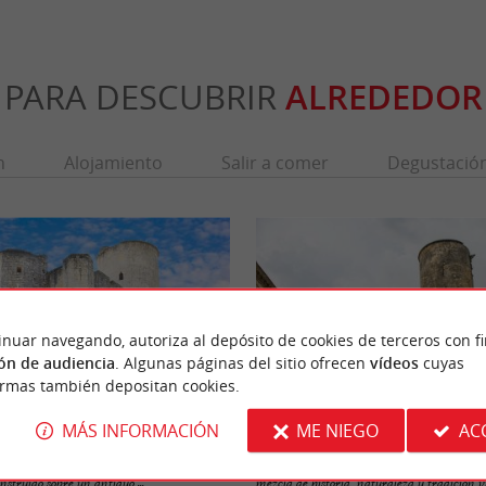
PARA DESCUBRIR
ALREDEDOR
n
Alojamiento
Salir a comer
Degustació
inuar navegando, autoriza al depósito de cookies de terceros con f
ón de audiencia
. Algunas páginas del sitio ofrecen
vídeos
cuyas
ormas también depositan cookies.
MÁS INFORMACIÓN
ME NIEGO
AC
Rauzan
n es una fortaleza del siglo XII situada al
Rauzan, una comuna ubicada en la Gironda
nstruido sobre un antiguo ...
mezcla de historia, naturaleza y tradición vin