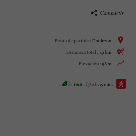
Compartir
Doulezon
Punto de partida :
7,9 km
Distancia total :
98 m
Elevación :
Caminata :
Fácil
2 h. 15 min.