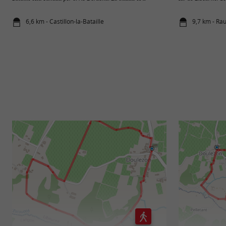
6,6 km - Castillon-la-Bataille
9,7 km - Ra