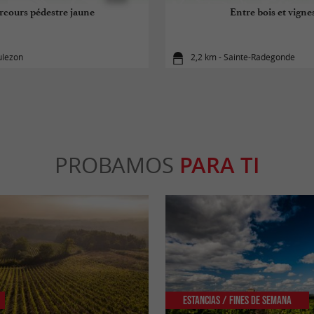
rcours pédestre jaune
Entre bois et vigne
ulezon
2,2 km - Sainte-Radegonde
PROBAMOS
PARA TI
Estancias / Fines de Semana