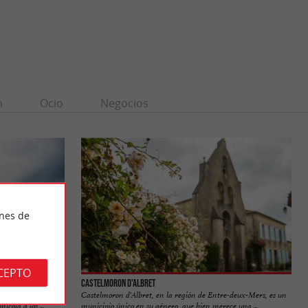
n
Ocio
Negocios
ines de
CEPTO
Castelmoron d'Albret
, ofrece una
Castelmoron d'Albret, en la región de Entre-deux-Mers, es un
ícola a los ...
municipio único en su género, que bien merece una ...