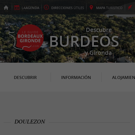
LA
AGENDA
DIRECCIONES
ÚTILES
MAPA
TURÍSTICO
Descubre
BURDEOS
y Gironda
DESCUBRIR
INFORMACIÓN
ALOJAMIE
DOULEZON