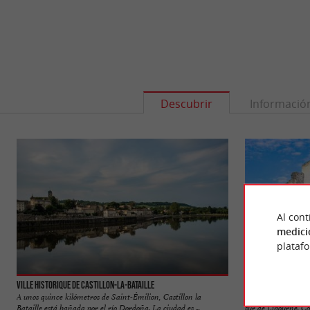
Descubrir
Informació
Al cont
medici
plataf
Ville historique de Castillon-la-Bataille
Château de Rauzan
A unos quince kilómetros de Saint-Émilion, Castillon la
El castillo de Rauza
Bataille está bañada por el río Dordoña. La ciudad es ...
sur de Libourne. Co