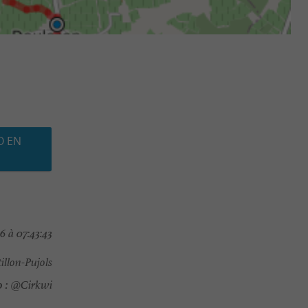
O EN
 à 07:43:43
illon-Pujols
 :
@Cirkwi