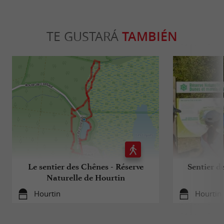
TE GUSTARÁ
TAMBIÉN
Le sentier des Chênes - Réserve
Sentier d
Naturelle de Hourtin
Hourtin
Hourtin