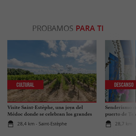
PROBAMOS
PARA TI
Cultural
Descanso
Visite Saint-Estèphe, una joya del
Senderismo en
Médoc donde se celebran los grandes
puerto de Tal
vinos.
artesanos y os
28,4 km - Saint-Estèphe
28,7 km - 