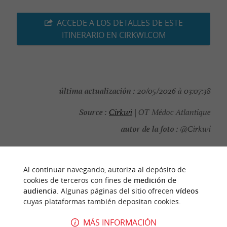
ACCEDE A LOS DETALLES DE ESTE
ITINERARIO EN CIRKWI.COM
última actualización :
20/05/2026 à 03:07:38
Source :
Cirkwi
| OT Médoc Atlantique
autor de la foto :
@Cirkwi
Al continuar navegando, autoriza al depósito de
cookies de terceros con fines de
medición de
PARA DESCUBRIR
ALREDEDOR
audiencia
. Algunas páginas del sitio ofrecen
vídeos
cuyas plataformas también depositan cookies.
Descubrir
Información
Alojamiento
MÁS INFORMACIÓN