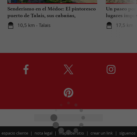
Senderismo en el Médoc: El pintoresco
Un paseo por 
puerto de Talais, sus cabañas,
lugares impre
artesanos y ostras.
10,5 km - Talais
17,5 km -
espacio cliente
nota legal
mapa del sitio
crear un link
síguenos