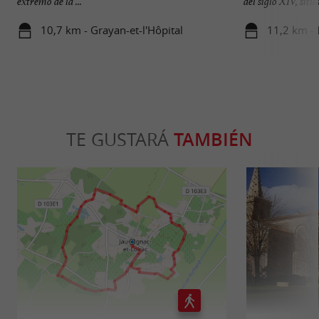
extremo de la ...
del siglo XIV, situa
10,7 km - Grayan-et-l'Hôpital
11,2 km -
TE GUSTARÁ
TAMBIÉN