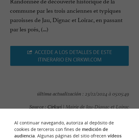
Randonnée de découverte historique de la
commune par les trois anciennes et typiques
paroisses de Jau, Dignac et Loirac, en passant
par les prés, (...)
ACCEDE A LOS DETALLES DE ESTE
ITINERARIO EN CIRKWI.COM
última actualización :
23/12/2024 à 05:05:49
Source :
Cirkwi
| Mairie de Jau-Dignac et Loirac
autor de la foto :
Mairie de Jau Dignac et Loirac
Al continuar navegando, autoriza al depósito de
cookies de terceros con fines de
medición de
audiencia
. Algunas páginas del sitio ofrecen
vídeos