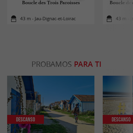
Boucle des Trois Paroisses
Boucle des
43 m - Jau-Dignac-et-Loirac
43 m - J
PROBAMOS
PARA TI
Descanso
Descanso