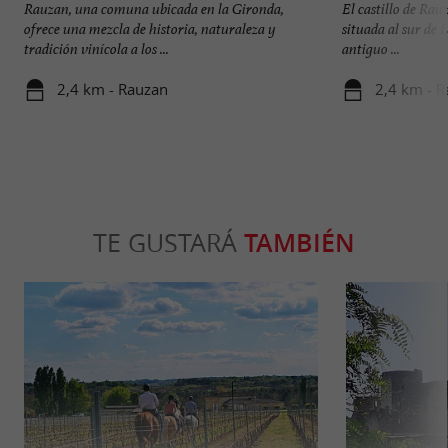
Rauzan, una comuna ubicada en la Gironda,
El castillo de Rau
ofrece una mezcla de historia, naturaleza y
situada al sur de
tradición vinícola a los ...
antiguo ...
2,4 km - Rauzan
2,4 km - 
TE GUSTARÁ
TAMBIÉN