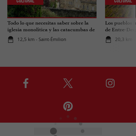
Cultural
Cultural
Todo lo que necesitas saber sobre la
Los pueblos i
iglesia monolítica y las catacumbas de
de Entre-Deu
Saint-Émilion.
12,5 km - Saint-Émilion
20,3 km -