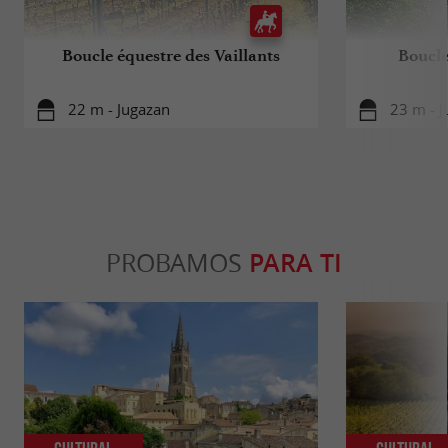
Boucle équestre des Vaillants
Boucle
22 m - Jugazan
23 m - 
PROBAMOS
PARA TI