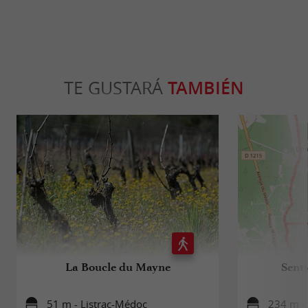
TE GUSTARÁ
TAMBIÉN
La Boucle du Mayne
Sent
51 m - Listrac-Médoc
234 m -