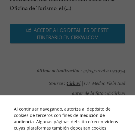
Oficina de Turismo, el (...)
ACCEDE A LOS DETALLES DE ESTE
ITINERARIO EN CIRKWI.COM
última actualización :
12/05/2026 à 03:19:54
Source :
Cirkwi
| OT Médoc Plein Sud
autor de la foto :
@Cirkwi
Al continuar navegando, autoriza al depósito de
cookies de terceros con fines de
medición de
audiencia
. Algunas páginas del sitio ofrecen
vídeos
PARA DESCUBRIR
ALREDEDOR
cuyas plataformas también depositan cookies.