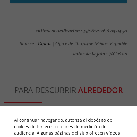
última actualización :
13/06/2026 à 03:04:50
Source :
Cirkwi
| Office de Tourisme Médoc Vignoble
autor de la foto :
@Cirkwi
PARA DESCUBRIR
ALREDEDOR
Descubrir
Información
Alojamiento
Al continuar navegando, autoriza al depósito de
cookies de terceros con fines de
medición de
audiencia
. Algunas páginas del sitio ofrecen
vídeos