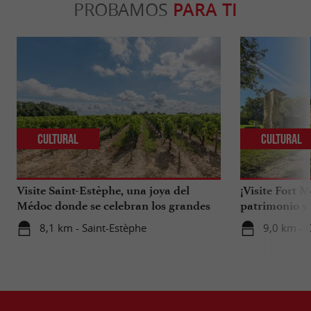
PROBAMOS
PARA TI
Cultural
Cultural
Visite Saint-Estèphe, una joya del
¡Visite Fort 
Médoc donde se celebran los grandes
patrimonio y 
vinos.
8,1 km - Saint-Estèphe
9,0 km - 