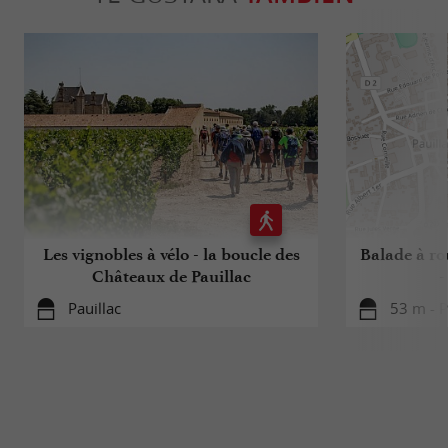
Les vignobles à vélo - la boucle des
Balade à rou
Châteaux de Pauillac
-
Pauillac
53 m - P