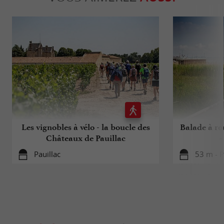
Les vignobles à vélo - la boucle des
Balade à rou
Châteaux de Pauillac
-
Pauillac
53 m - P