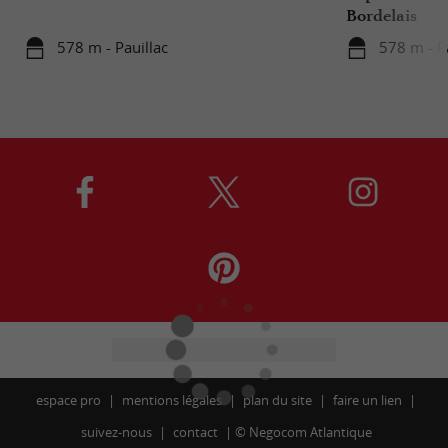
Bordelais
578 m - Pauillac
578 m - P
espace pro
mentions légales
plan du site
faire un lien
suivez-nous
contact
©
Negocom Atlantique