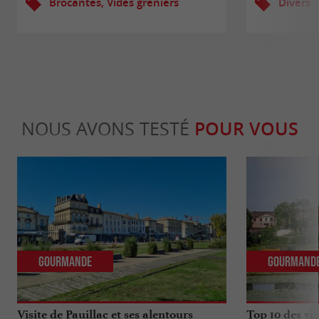
Brocantes, Vides greniers
Divers
NOUS AVONS TESTÉ
POUR VOUS
Gourmande
Gourmand
Visite de Pauillac et ses alentours
Top 10 des vis