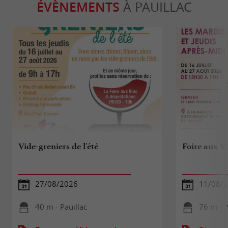
ÉVÈNEMENTS
À PAUILLAC
Vide-greniers de l'été
Foire aux V
27/08/2026
11/08/
40 m - Pauillac
76 m - P