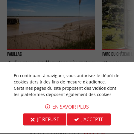
Pauillac
Parc du Château 
Pauillac est une véritable pépite pour les amateurs
Situé à Cussac-Fo
de vin et les curieux de culture. Située sur la rive
la Gironde, le Pa
gauche ...
un espace vert ...
En continuant à naviguer, vous autorisez le dépôt de
cookies tiers à des fins de
mesure d'audience
.
40 m - Pauillac
8,4 km - 
Certaines pages du site proposent des
vidéos
dont
les plateformes déposent également des cookies.
EN SAVOIR PLUS
JE REFUSE
J'ACCEPTE
VOUS AIMEREZ
AUSSI