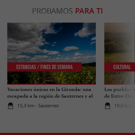
PROBAMOS
PARA TI
Estancias / Fines de Semana
Cultural
Vacaciones únicas en la Gironda: una
Los pueblos i
escapada a la región de Sauternes y al
de Entre-Deu
sur de la Gironda
15,3 km - Sauternes
19,0 km -