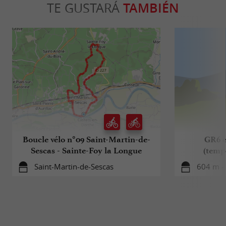
TE GUSTARÁ
TAMBIÉN
Boucle vélo n°09 Saint-Martin-de-
GR6 e
Sescas - Sainte-Foy la Longue
(temp
Saint-Martin-de-Sescas
604 m - 