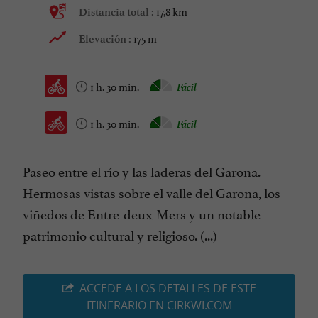
17,8 km
Distancia total :
175 m
Elevación :
1 h. 30 min.
Fácil
1 h. 30 min.
Fácil
Paseo entre el río y las laderas del Garona.
Hermosas vistas sobre el valle del Garona, los
viñedos de Entre-deux-Mers y un notable
patrimonio cultural y religioso. (...)
ACCEDE A LOS DETALLES DE ESTE
ITINERARIO EN CIRKWI.COM