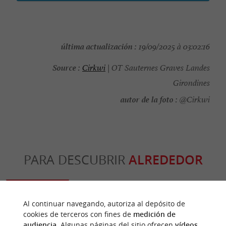
última actualización :
19/09/2025 à 03:02:16
Source :
Cirkwi
| OT Sauternes Graves Landes
Girondines
autor de la foto :
@Cirkwi
PARA DESCUBRIR
ALREDEDOR
Descubrir
Información
Alojamiento
Al continuar navegando, autoriza al depósito de
cookies de terceros con fines de
medición de
audiencia
. Algunas páginas del sitio ofrecen
vídeos