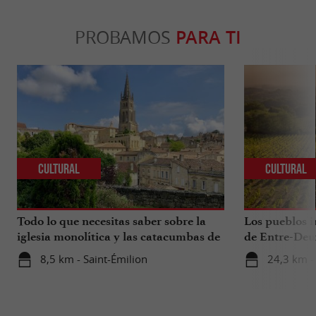
PROBAMOS
PARA TI
Cultural
Cultural
Todo lo que necesitas saber sobre la
Los pueblos i
iglesia monolítica y las catacumbas de
de Entre-Deu
Saint-Émilion.
8,5 km - Saint-Émilion
24,3 km -