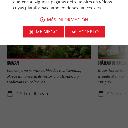
audiencia
. Algunas páginas del sitio ofrecen
vídeos
cuyas plataformas también depositan cookies.
MÁS INFORMACIÓN
ME NIEGO
ACCEPTO
Rauzan
Château de Rauza
Rauzan, una comuna ubicada en la Gironda,
El castillo de Rau
ofrece una mezcla de historia, naturaleza y
situada al sur de
tradición vinícola a los ...
antiguo ...
4,5 km - Rauzan
4,5 km - 