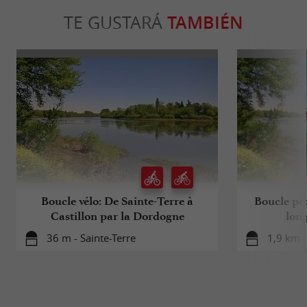
TE GUSTARÁ
TAMBIÉN
Boucle vélo: De Sainte-Terre à
Boucle péd
Castillon par la Dordogne
lon
36 m - Sainte-Terre
1,9 km -