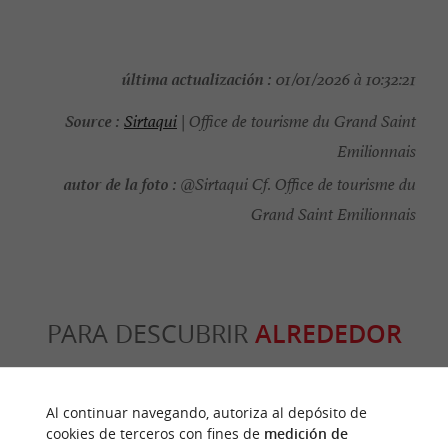
última actualización :
01/01/2026 à 10:32:21
Source :
Sirtaqui
| Office de tourisme du Grand Saint
Emilionnais
autor de la foto :
@Sirtaqui Cf. Office de tourisme du
Grand Saint Emilionnais
PARA DESCUBRIR
ALREDEDOR
Descubrir
Información
Alojamiento
Al continuar navegando, autoriza al depósito de
cookies de terceros con fines de
medición de