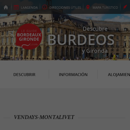
LA
AGENDA
DIRECCIONES
ÚTILES
MAPA
TURÍSTICO
Descubre
BURDEOS
y Gironda
DESCUBRIR
INFORMACIÓN
ALOJAMIE
VENDAYS-MONTALIVET