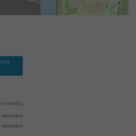
O EN
5 à 01:18:54
-Montalivet
-Montalivet