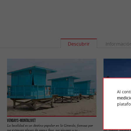
Descubrir
Informació
Al cont
medici
plataf
Vendays-Montalivet
Plage Centrale de 
La localidad es un destino popular en la Gironda, famosa por
Como su nombre ind
sus extensas playas de arena fina, sus pinares y su ...
del pueblo. Amplia y