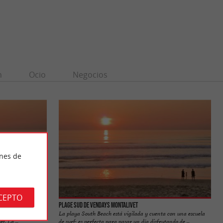
n
Ocio
Negocios
ines de
CEPTO
Plage Sud de Vendays Montalivet
 afueras del centro
La playa South Beach está vigilada y cuenta con una escuela
. La ...
de surf; es perfecta para pasar un día disfrutando de ...