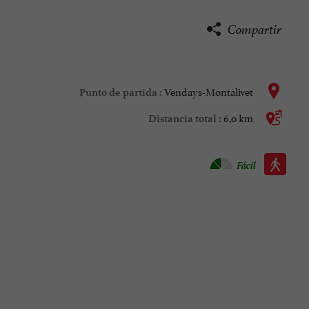
Compartir
Vendays-Montalivet
Punto de partida :
6,0 km
Distancia total :
Caminata :
Fácil