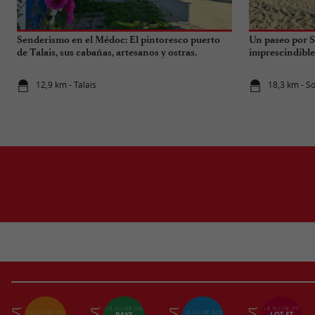
Senderismo en el Médoc: El pintoresco puerto
Un paseo por S
de Talais, sus cabañas, artesanos y ostras.
imprescindible
12,9 km - Talais
18,3 km - S