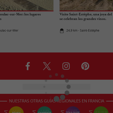
oulac-sur-Mer: los lugares
Visite Saint-Estèphe, una joya d
s
se celebran los grandes vinos.
oulac-sur-Mer
24,9 km - Saint-Estèphe
NUESTRAS OTRAS GUÍAS REGIONALES EN FRANCIA