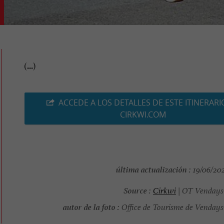
(...)
ACCEDE A LOS DETALLES DE ESTE ITINERARI
CIRKWI.COM
última actualización :
19/06/202
Source :
Cirkwi
| OT Vendays
autor de la foto :
Office de Tourisme de Vendays