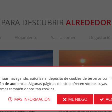
PARA DESCUBRIR
ALREDEDOR
n
Alojamiento
Salir a comer
Degustació
inuar navegando, autoriza al depósito de cookies de terceros con f
ón de audiencia
. Algunas páginas del sitio ofrecen
vídeos
cuyas
ormas también depositan cookies.
MÁS INFORMACIÓN
ME NIEGO
AC
Vendays Montalivet
Plage Nord de Vendays Montalivet
ica, esta es la playa más cercana al centro
Una playa ideal para familias, situada a las
 agradable, es perfecta para ...
de la localidad costera de Vendays-Montalivet