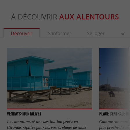
À DÉCOUVRIR
AUX ALENTOURS
Découvrir
S'informer
Se loger
Se r
Vendays-Montalivet
Plage Centrale de
La commune est une destination prisée en
Comme son nom l'in
Gironde, réputée pour ses vastes plages de sable
plus proche du cen