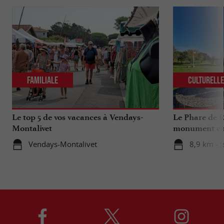
Familiale
Culturell
Le top 5 de vos vacances à Vendays-
Le Phare de R
Montalivet
monument emb
Médocaine
Vendays-Montalivet
8,9 km - J