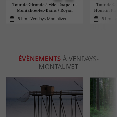
Tour de Gironde à vélo : étape 11 -
Tour de Gir
Montalivet-les-Bains / Royan
Hourtin Pla
51 m - Vendays-Montalivet
51 m - 
ÉVÈNEMENTS
À VENDAYS-
MONTALIVET