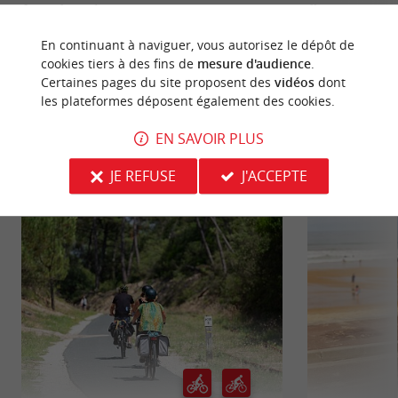
fin, ses forêts de ...
elle est ...
En continuant à naviguer, vous autorisez le dépôt de
7,2 km - Vendays-Montalivet
7,6 km - 
cookies tiers à des fins de
mesure d'audience
.
Certaines pages du site proposent des
vidéos
dont
les plateformes déposent également des cookies.
EN SAVOIR PLUS
JE REFUSE
J'ACCEPTE
VOUS AIMEREZ
AUSSI