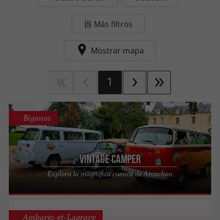
Más filtros
Mostrar mapa
1
Biganos
Vintage Camper
Explora la magnífica cuenca de Arcachon
Ambarès-et-Lagrave