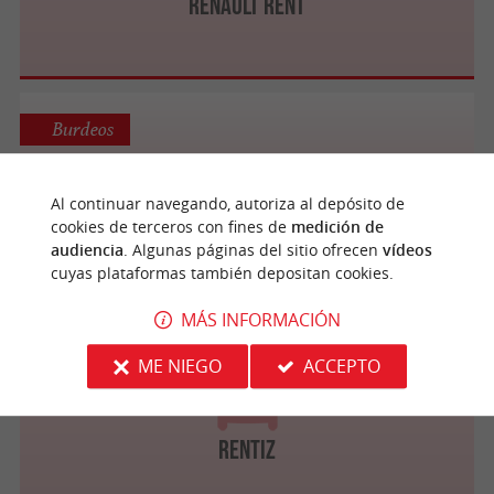
Renault Rent
Burdeos
Al continuar navegando, autoriza al depósito de
Rent A Car
cookies de terceros con fines de
medición de
audiencia
. Algunas páginas del sitio ofrecen
vídeos
cuyas plataformas también depositan cookies.
MÁS INFORMACIÓN
Mérignac
ME NIEGO
ACCEPTO
Rentiz